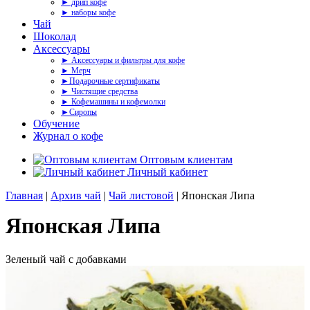
► дрип кофе
► наборы кофе
Чай
Шоколад
Аксессуары
► Аксессуары и фильтры для кофе
► Мерч
►Подарочные сертификаты
► Чистящие средства
► Кофемашины и кофемолки
►Сиропы
Обучение
Журнал о кофе
Оптовым клиентам
Личный кабинет
Главная
|
Архив чай
|
Чай листовой
| Японская Липа
Японская Липа
Зеленый чай с добавками