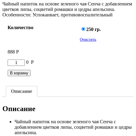
Чайный напиток на основе зеленого чая Сенча с добавлением
цветков липы, соцветий ромашки и цедры апельсина.
Особенности:
Успокаивает, противовоспалительный
Количество
250 гр.
Очистить
888
Р
Количество
0
Р
товара
Японская
В корзину
Липа
Описание
Описание
Чайный напиток на основе зеленого чая Сенча с
добавлением цветков липы, соцветий ромашки и цедры
апельсина.