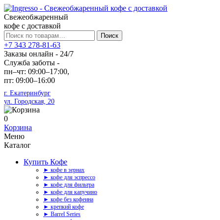
Свежеобжаренный
кофе с доставкой
Искать:
Поиск
+7 343 278-81-63
Заказы онлайн - 24/7
Служба заботы -
пн–чт: 09:00–17:00,
пт: 09:00–16:00
г. Екатеринбург
ул. Городская, 20
0
Корзина
Меню
Каталог
Купить Кофе
► кофе в зернах
► кофе для эспрессо
► кофе для фильтра
► кофе для капучино
► кофе без кофеина
► крепкий кофе
► Barrel Series