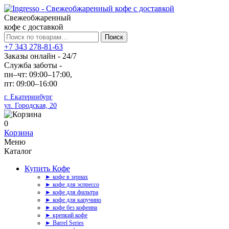
Свежеобжаренный
кофе с доставкой
Искать:
Поиск
+7 343 278-81-63
Заказы онлайн - 24/7
Служба заботы -
пн–чт: 09:00–17:00,
пт: 09:00–16:00
г. Екатеринбург
ул. Городская, 20
0
Корзина
Меню
Каталог
Купить Кофе
► кофе в зернах
► кофе для эспрессо
► кофе для фильтра
► кофе для капучино
► кофе без кофеина
► крепкий кофе
► Barrel Series