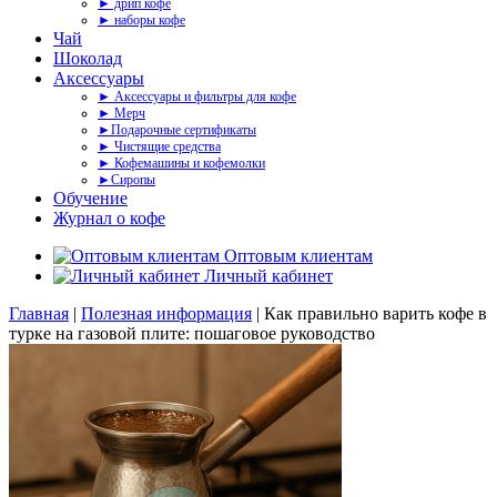
► дрип кофе
► наборы кофе
Чай
Шоколад
Аксессуары
► Аксессуары и фильтры для кофе
► Мерч
►Подарочные сертификаты
► Чистящие средства
► Кофемашины и кофемолки
►Сиропы
Обучение
Журнал о кофе
Оптовым клиентам
Личный кабинет
Главная
|
Полезная информация
|
Как правильно варить кофе в
турке на газовой плите: пошаговое руководство