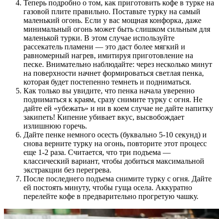
Теперь подробно о том, как приготовить кофе в турке на
газовой плите правильно. Поставьте турку на самый
маленький огонь. Если у вас мощная конфорка, даже
минимальный огонь может быть слишком сильным для
маленькой турки. В этом случае используйте
рассекатель пламени — это даст более мягкий и
равномерный нагрев, имитируя приготовление на
песке. Внимательно наблюдайте: через несколько минут
на поверхности начнет формироваться светлая пенка,
которая будет постепенно темнеть и подниматься.
Как только вы увидите, что пенка начала уверенно
подниматься к краям, сразу снимите турку с огня. Не
дайте ей «убежать» и ни в коем случае не дайте напитку
закипеть! Кипение убивает вкус, высвобождает
излишнюю горечь.
Дайте пенке немного осесть (буквально 5-10 секунд) и
снова верните турку на огонь, повторите этот процесс
еще 1-2 раза. Считается, что три подъема —
классический вариант, чтобы добиться максимальной
экстракции без перегрева.
После последнего подъема снимите турку с огня. Дайте
ей постоять минуту, чтобы гуща осела. Аккуратно
перелейте кофе в предварительно прогретую чашку.