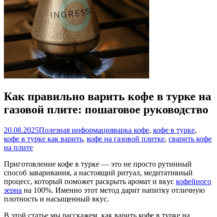
Как правильно варить кофе в турке на
газовой плите: пошаговое руководство
20.08.2025
Полезная информация
варка кофе
,
кофе в турке
,
кофе в турке как варить
,
кофе на газовой плитке
,
сварить кофе
на плите
Приготовление кофе в турке — это не просто рутинный
способ заваривания, а настоящий ритуал, медитативный
процесс, который поможет раскрыть аромат и вкус
кофейного
зерна
на 100%. Именно этот метод дарит напитку отличную
плотность и насыщенный вкус.
В этой статье мы расскажем, как варить кофе в турке на