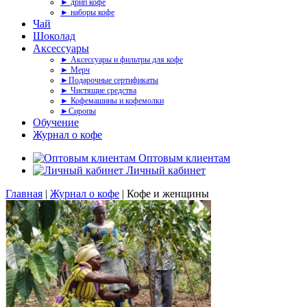
► дрип кофе
► наборы кофе
Чай
Шоколад
Аксессуары
► Аксессуары и фильтры для кофе
► Мерч
►Подарочные сертификаты
► Чистящие средства
► Кофемашины и кофемолки
►Сиропы
Обучение
Журнал о кофе
Оптовым клиентам
Личный кабинет
Главная
|
Журнал о кофе
|
Кофе и женщины