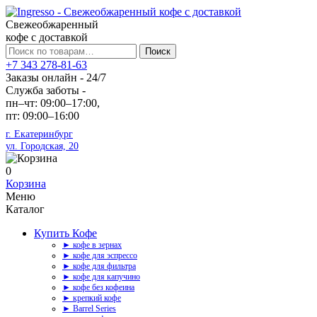
Свежеобжаренный
кофе с доставкой
Искать:
Поиск
+7 343 278-81-63
Заказы онлайн - 24/7
Служба заботы -
пн–чт: 09:00–17:00,
пт: 09:00–16:00
г. Екатеринбург
ул. Городская, 20
0
Корзина
Меню
Каталог
Купить Кофе
► кофе в зернах
► кофе для эспрессо
► кофе для фильтра
► кофе для капучино
► кофе без кофеина
► крепкий кофе
► Barrel Series