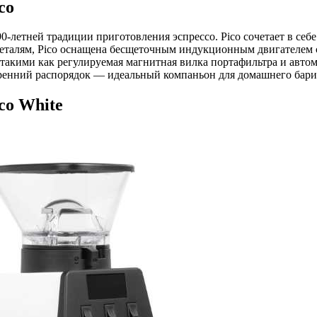
co
0-летней традиции приготовления эспрессо. Pico сочетает в себ
деталям, Pico оснащена бесщеточным индукционным двигателем
кими как регулируемая магнитная вилка портафильтра и автом
тренний распорядок — идеальный компаньон для домашнего барис
co White