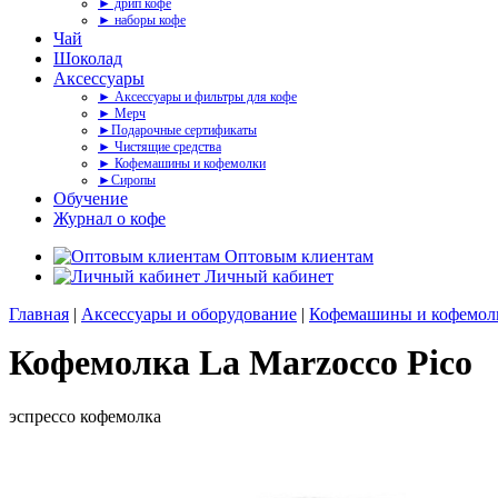
► дрип кофе
► наборы кофе
Чай
Шоколад
Аксессуары
► Аксессуары и фильтры для кофе
► Мерч
►Подарочные сертификаты
► Чистящие средства
► Кофемашины и кофемолки
►Сиропы
Обучение
Журнал о кофе
Оптовым клиентам
Личный кабинет
Главная
|
Аксессуары и оборудование
|
Кофемашины и кофемолк
Кофемолка La Marzocco Pico
эспрессо кофемолка