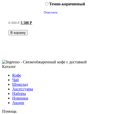
Темно-коричневый
Очистить
Первоначальная
Текущая
6 500
Р
5 500
Р
цена
цена:
составляла
5 500 руб..
В корзину
6 500 руб..
Каталог
Кофе
Чай
Шоколад
Аксессуары
Наборы
Новинки
Акции
Помощь