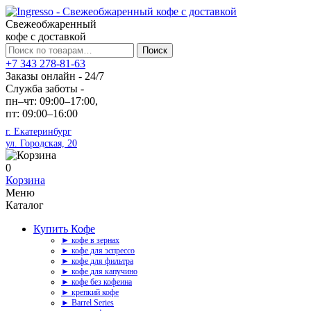
Свежеобжаренный
кофе с доставкой
Искать:
Поиск
+7 343 278-81-63
Заказы онлайн - 24/7
Служба заботы -
пн–чт: 09:00–17:00,
пт: 09:00–16:00
г. Екатеринбург
ул. Городская, 20
0
Корзина
Меню
Каталог
Купить Кофе
► кофе в зернах
► кофе для эспрессо
► кофе для фильтра
► кофе для капучино
► кофе без кофеина
► крепкий кофе
► Barrel Series