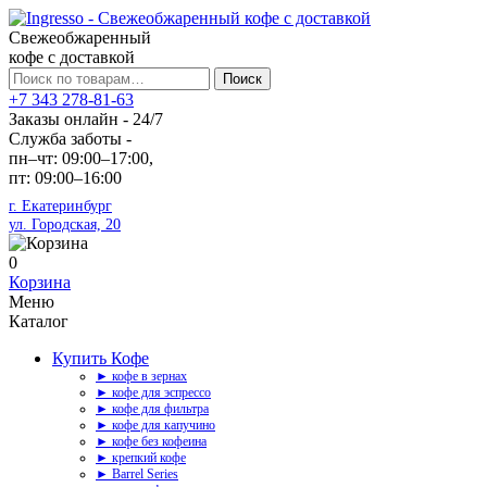
Свежеобжаренный
кофе с доставкой
Искать:
Поиск
+7 343 278-81-63
Заказы онлайн - 24/7
Служба заботы -
пн–чт: 09:00–17:00,
пт: 09:00–16:00
г. Екатеринбург
ул. Городская, 20
0
Корзина
Меню
Каталог
Купить Кофе
► кофе в зернах
► кофе для эспрессо
► кофе для фильтра
► кофе для капучино
► кофе без кофеина
► крепкий кофе
► Barrel Series