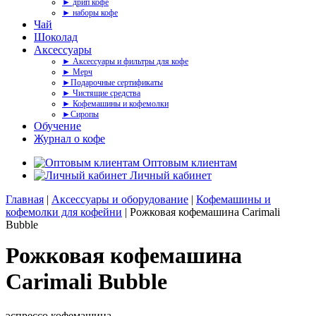
► дрип кофе
► наборы кофе
Чай
Шоколад
Аксессуары
► Аксессуары и фильтры для кофе
► Мерч
►Подарочные сертификаты
► Чистящие средства
► Кофемашины и кофемолки
►Сиропы
Обучение
Журнал о кофе
Оптовым клиентам
Личный кабинет
Главная
|
Аксессуары и оборудование
|
Кофемашины и
кофемолки для кофейни
| Рожковая кофемашина Carimali
Bubble
Рожковая кофемашина
Carimali Bubble
эспрессо кофемашина