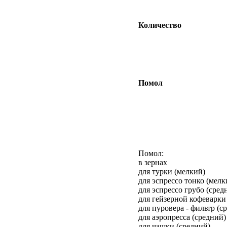
Количество
Помол
Помол:
в зернах
для турки (мелкий)
для эспрессо тонко (мелк
для эспрессо грубо (сред
для гейзерной кофеварки
для пуровера - фильтр (с
для аэропресса (средний)
для чашки (средний)