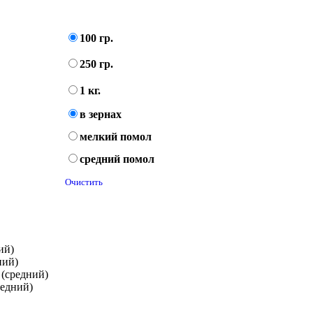
100 гр.
250 гр.
1 кг.
в зернах
мелкий помол
средний помол
Очистить
ий)
ний)
 (средний)
редний)