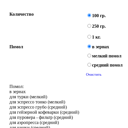
Количество
100 гр.
250 гр.
1 кг.
Помол
в зернах
мелкий помол
средний помол
Очистить
Помол:
в зернах
для турки (мелкий)
для эспрессо тонко (мелкий)
для эспрессо грубо (средний)
для гейзерной кофеварки (средний)
для пуровера - фильтр (средний)
для аэропресса (средний)
для чашки (средний)