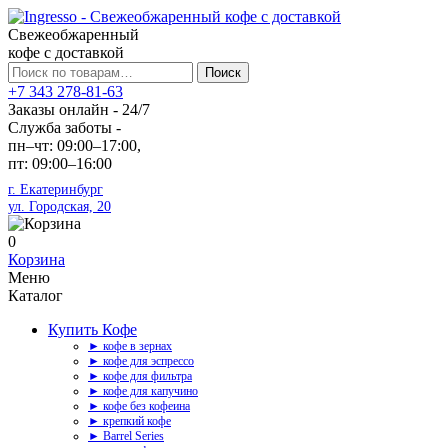
Свежеобжаренный
кофе с доставкой
Искать:
Поиск
+7 343 278-81-63
Заказы онлайн - 24/7
Служба заботы -
пн–чт: 09:00–17:00,
пт: 09:00–16:00
г. Екатеринбург
ул. Городская, 20
0
Корзина
Меню
Каталог
Купить Кофе
► кофе в зернах
► кофе для эспрессо
► кофе для фильтра
► кофе для капучино
► кофе без кофеина
► крепкий кофе
► Barrel Series