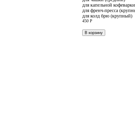
для капельной кофеварк
для френч-пресса (крупн
для колд брю (крупный)
450
Р
В корзину