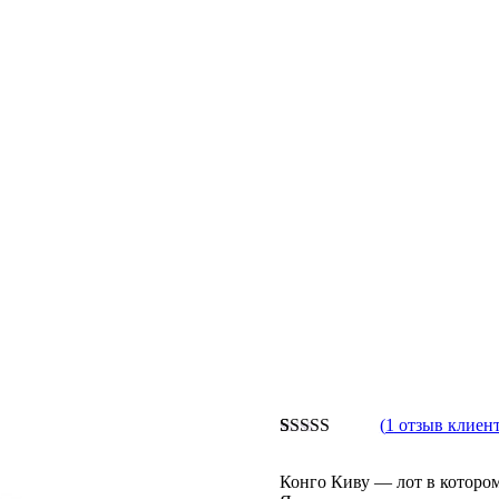
(
1
отзыв клиент
Рейтинг
1
5.00
из 5 на
Конго Киву — лот в котором
основе