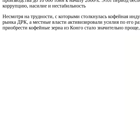
производства до 10 000 тонн к началу 2000-х. Этот период бе
коррупцию, насилие и нестабильность
Несмотря на трудности, с которыми столкнулась кофейная инд
рынка ДРК, а местные власти активизировали усилия по его ра
приобрести кофейные зерна из Конго стало значительно проще, 