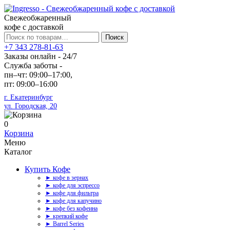
Свежеобжаренный
кофе с доставкой
Искать:
Поиск
+7 343 278-81-63
Заказы онлайн - 24/7
Служба заботы -
пн–чт: 09:00–17:00,
пт: 09:00–16:00
г. Екатеринбург
ул. Городская, 20
0
Корзина
Меню
Каталог
Купить Кофе
► кофе в зернах
► кофе для эспрессо
► кофе для фильтра
► кофе для капучино
► кофе без кофеина
► крепкий кофе
► Barrel Series