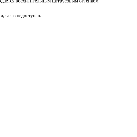
ждается восхитительным цитрусовым оттенком
и, заказ недоступен.