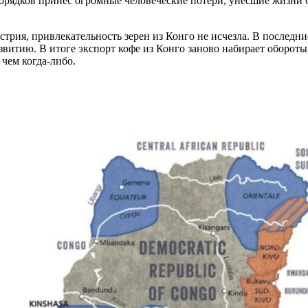
спорядков принес огромные человеческие потери, унесшие жизни 
устрия, привлекательность зерен из Конго не исчезла. В после
звитию. В итоге экспорт кофе из Конго заново набирает обороты
чем когда-либо.