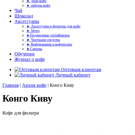
► дрип кофе
► наборы кофе
Чай
Шоколад
Аксессуары
► Аксессуары и фильтры для кофе
► Мерч
►Подарочные сертификаты
► Чистящие средства
► Кофемашины и кофемолки
►Сиропы
Обучение
Журнал о кофе
Оптовым клиентам
Личный кабинет
Главная
|
Архив кофе
| Конго Киву
Конго Киву
Кофе для фильтра