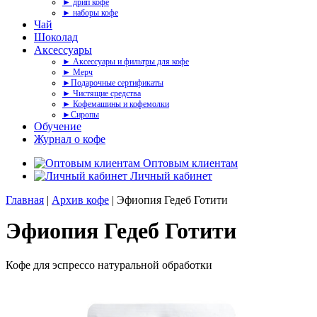
► дрип кофе
► наборы кофе
Чай
Шоколад
Аксессуары
► Аксессуары и фильтры для кофе
► Мерч
►Подарочные сертификаты
► Чистящие средства
► Кофемашины и кофемолки
►Сиропы
Обучение
Журнал о кофе
Оптовым клиентам
Личный кабинет
Главная
|
Архив кофе
| Эфиопия Гедеб Готити
Эфиопия Гедеб Готити
Кофе для эспрессо натуральной обработки