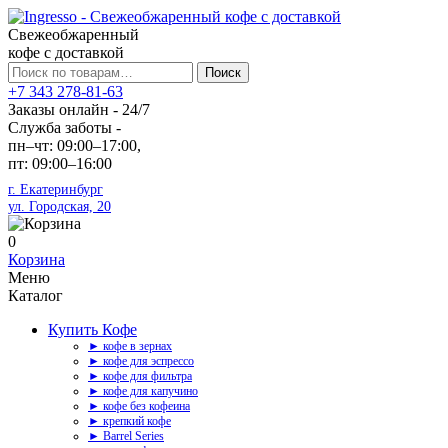
Свежеобжаренный
кофе с доставкой
Искать:
Поиск
+7 343 278-81-63
Заказы онлайн - 24/7
Служба заботы -
пн–чт: 09:00–17:00,
пт: 09:00–16:00
г. Екатеринбург
ул. Городская, 20
0
Корзина
Меню
Каталог
Купить Кофе
► кофе в зернах
► кофе для эспрессо
► кофе для фильтра
► кофе для капучино
► кофе без кофеина
► крепкий кофе
► Barrel Series