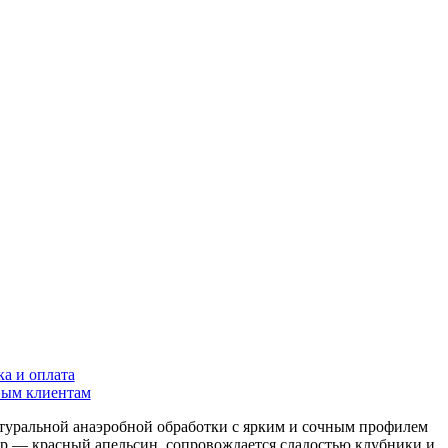
ка и оплата
ым клиентам
туральной анаэробной обработки с ярким и сочным профилем
р — красный апельсин, сопровождается сладостью клубники и