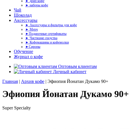
► дрип кофе
► наборы кофе
Чай
Шоколад
Аксессуары
► Аксессуары и фильтры для кофе
► Мерч
►Подарочные сертификаты
► Чистящие средства
► Кофемашины и кофемолки
►Сиропы
Обучение
Журнал о кофе
Оптовым клиентам
Личный кабинет
Главная
|
Архив кофе
| Эфиопия Йонатан Дукамо 90+
Эфиопия Йонатан Дукамо 90+
Super Specialty