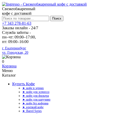
Свежеобжаренный
кофе с доставкой
Искать:
Поиск
+7 343 278-81-63
Заказы онлайн - 24/7
Служба заботы -
пн–чт: 09:00–17:00,
пт: 09:00–16:00
г. Екатеринбург
ул. Городская, 20
0
Корзина
Меню
Каталог
Купить Кофе
► кофе в зернах
► кофе для эспрессо
► кофе для фильтра
► кофе для капучино
► кофе без кофеина
► крепкий кофе
► Barrel Series