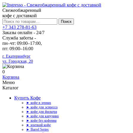
Свежеобжаренный
кофе с доставкой
Искать:
Поиск
+7 343 278-81-63
Заказы онлайн - 24/7
Служба заботы -
пн–чт: 09:00–17:00,
пт: 09:00–16:00
г. Екатеринбург
ул. Городская, 20
0
Корзина
Меню
Каталог
Купить Кофе
► кофе в зернах
► кофе для эспрессо
► кофе для фильтра
► кофе для капучино
► кофе без кофеина
► крепкий кофе
► Barrel Series