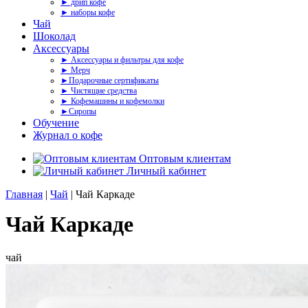
► дрип кофе
► наборы кофе
Чай
Шоколад
Аксессуары
► Аксессуары и фильтры для кофе
► Мерч
►Подарочные сертификаты
► Чистящие средства
► Кофемашины и кофемолки
►Сиропы
Обучение
Журнал о кофе
Оптовым клиентам
Личный кабинет
Главная
|
Чай
| Чай Каркаде
Чай Каркаде
чай