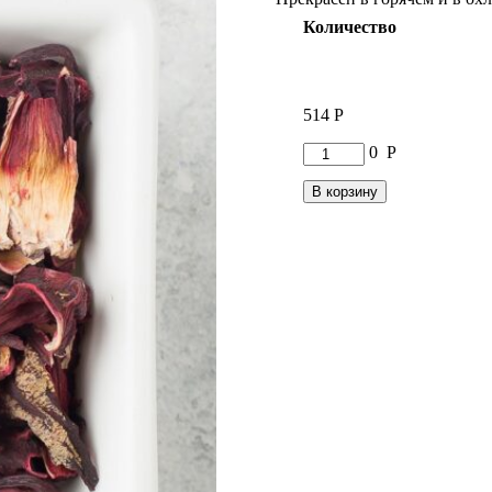
Количество
514
Р
Количество
0
Р
товара
Чай
В корзину
Каркаде