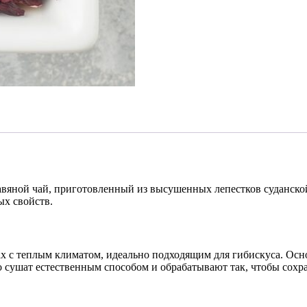
травяной чай, приготовленный из высушенных лепестков суданс
х свойств.
ах с теплым климатом, идеально подходящим для гибискуса. Ос
о сушат естественным способом и обрабатывают так, чтобы сох