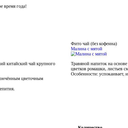
е время года!
Фито чай (без кофеина)
Малина с мятой
кий китайский чай крупного
Травяной напиток на основе 
цветков ромашки, листьев с
Особенности:
успокаивает, 
утончённым цветочным
епития.
Количество