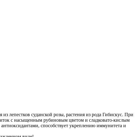
 из лепестков суданской розы, растения из рода Гибискус. При
питок с насыщенным рубиновым цветом и сладковато-кислым
и антиоксидантами, способствует укреплению иммунитета и
лажденном виде!