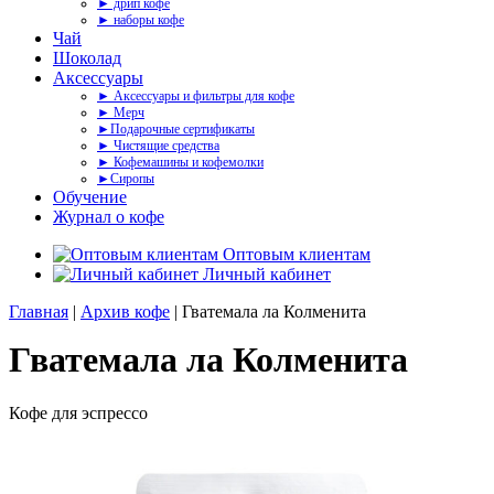
► дрип кофе
► наборы кофе
Чай
Шоколад
Аксессуары
► Аксессуары и фильтры для кофе
► Мерч
►Подарочные сертификаты
► Чистящие средства
► Кофемашины и кофемолки
►Сиропы
Обучение
Журнал о кофе
Оптовым клиентам
Личный кабинет
Главная
|
Архив кофе
| Гватемала ла Колменита
Гватемала ла Колменита
Кофе для эспрессо