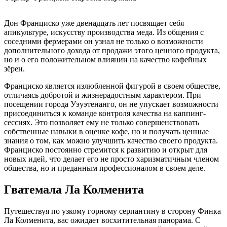
Дон Франциско уже двенадцать лет посвящает себя
апикультуре, искусству производства меда. Из общения с
соседними фермерами он узнал не только о возможности
дополнительного дохода от продажи этого ценного продукта,
но и о его положительном влиянии на качество кофейных
зёрен.
Франциско является излюбленной фигурой в своем обществе,
отличаясь добротой и жизнерадостным характером. При
посещении города Уэуэтенанго, он не упускает возможности
присоединиться к команде контроля качества на каппинг-
сессиях. Это позволяет ему не только совершенствовать
собственные навыки в оценке кофе, но и получать ценные
знания о том, как можно улучшить качество своего продукта.
Франциско постоянно стремится к развитию и открыт для
новых идей, что делает его не просто харизматичным членом
общества, но и преданным профессионалом в своем деле.
Гватемала Ла Колменита
Путешествуя по узкому горному серпантину в сторону Финка
Ла Колменита, вас ожидает восхитительная панорама. С