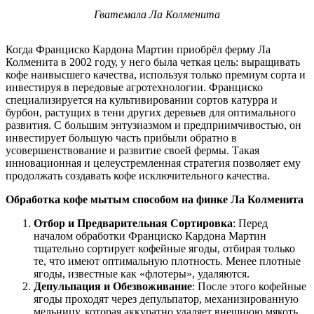
Гватемала Ла Колменита
Когда Франциско Кардона Мартин приобрёл ферму Ла
Колменита в 2002 году, у него была четкая цель: выращивать
кофе наивысшего качества, используя только премиум сорта и
инвестируя в передовые агротехнологии. Франциско
специализируется на культивировании сортов катурра и
бурбон, растущих в тени других деревьев для оптимального
развития. С большим энтузиазмом и предприимчивостью, он
инвестирует большую часть прибыли обратно в
усовершенствование и развитие своей фермы. Такая
инновационная и целеустремленная стратегия позволяет ему
продолжать создавать кофе исключительного качества.
Обработка кофе мытым способом на финке Ла Колменита
Отбор и Предварительная Сортировка
: Перед
началом обработки Франциско Кардона Мартин
тщательно сортирует кофейные ягоды, отбирая только
те, что имеют оптимальную плотность. Менее плотные
ягоды, известные как «флотеры», удаляются.
Депульпация и Обезвоживание
: После этого кофейные
ягоды проходят через депульпатор, механизированную
мельницу, которая аккуратно удаляет внешнюю мякоть,