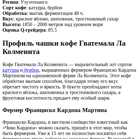
Регион
: Уэуэтенанго
Сорт кофе
: катурра, бурбон
Обработка
: мытая, ферментация 48 ч.
Вкус
: красное яблоко, шиповник, тростниковый сахар
Высота:
1850 – 2000 метров над уровнем моря
Оценка Q-грейдера
: 85.5
Профиль чашки кофе Гватемала Ла
Колменита
Кофе Гватемала Ла Колменита — выразительный лот сортов
катурра
и
бурбон
, выращенных фермером Франциско Кардона
Мартином на одноименной ферме Ла Колменита. Этот кофе
обработан мытым способом, благодаря этому его вкус
обретает чистоту и яркость. В букете преобладают ноты
красного яблока, шиповника и тростникового сахара, а
фруктовая кислотность придает ему особый шарм.
Фермер Франциско Кардона Мартина
Франциско Кардона, в местном сообществе известный как
«Чико Кардона» можно сказать, пришёл в этот мир, чтобы
быть фермером. Уже в 15 лет он полностью посвятил себя
фермерскому труду, работая на соседних фермах. Выросший в