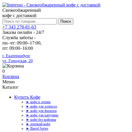
Свежеобжаренный
кофе с доставкой
Искать:
Поиск
+7 343 278-81-63
Заказы онлайн - 24/7
Служба заботы -
пн–чт: 09:00–17:00,
пт: 09:00–16:00
г. Екатеринбург
ул. Городская, 20
0
Корзина
Меню
Каталог
Купить Кофе
► кофе в зернах
► кофе для эспрессо
► кофе для фильтра
► кофе для капучино
► кофе без кофеина
► крепкий кофе
► Barrel Series