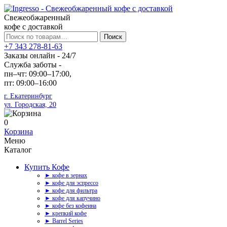
Свежеобжаренный
кофе с доставкой
Искать:
Поиск
+7 343 278-81-63
Заказы онлайн - 24/7
Служба заботы -
пн–чт: 09:00–17:00,
пт: 09:00–16:00
г. Екатеринбург
ул. Городская, 20
0
Корзина
Меню
Каталог
Купить Кофе
► кофе в зернах
► кофе для эспрессо
► кофе для фильтра
► кофе для капучино
► кофе без кофеина
► крепкий кофе
► Barrel Series