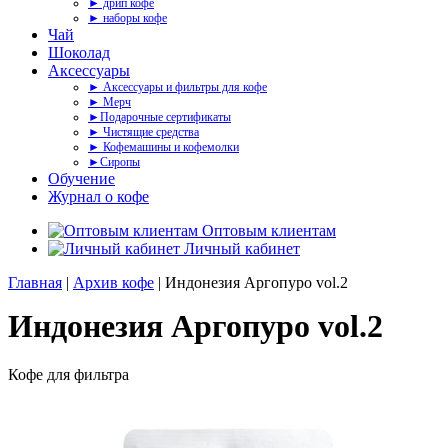
► дрип кофе
► наборы кофе
Чай
Шоколад
Аксессуары
► Аксессуары и фильтры для кофе
► Мерч
►Подарочные сертификаты
► Чистящие средства
► Кофемашины и кофемолки
►Сиропы
Обучение
Журнал о кофе
Оптовым клиентам
Личный кабинет
Главная
|
Архив кофе
| Индонезия Аргопуро vol.2
Индонезия Аргопуро vol.2
Кофе для фильтра