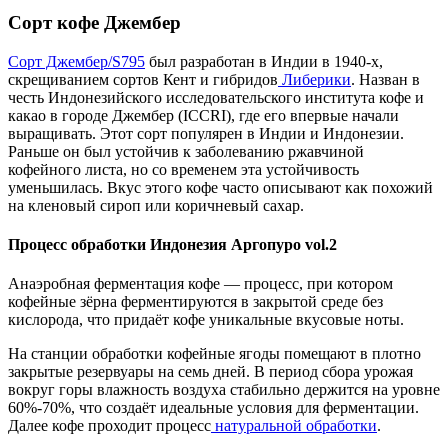
Сорт кофе
Джембер
Сорт Джембер/S795
был разработан в Индии в 1940-х,
скрещиванием сортов Кент и гибридов
Либерики
. Назван в
честь Индонезийского исследовательского института кофе и
какао в городе Джембер (ICCRI), где его впервые начали
выращивать. Этот сорт популярен в Индии и Индонезии.
Раньше он был устойчив к заболеванию ржавчиной
кофейного листа, но со временем эта устойчивость
уменьшилась. Вкус этого кофе часто описывают как похожий
на кленовый сироп или коричневый сахар.
Процесс обработки Индонезия Аргопуро vol.2
Анаэробная ферментация кофе — процесс, при котором
кофейные зёрна ферментируются в закрытой среде без
кислорода, что придаёт кофе уникальные вкусовые ноты.
На станции обработки кофейные ягоды помещают в плотно
закрытые резервуары на семь дней. В период сбора урожая
вокруг горы влажность воздуха стабильно держится на уровне
60%-70%, что создаёт идеальные условия для ферментации.
Далее кофе проходит процесс
натуральной обработки
.