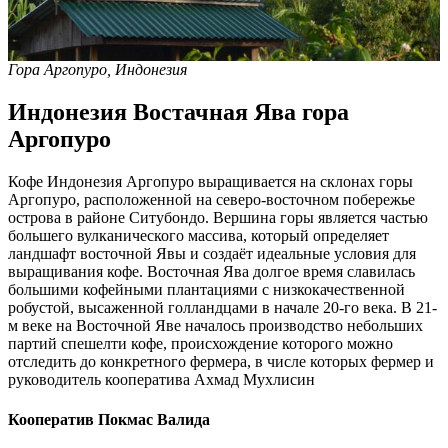
Гора Аргопуро, Индонезия
Индонезия Востачная Ява гора
Аргопуро
Кофе Индонезия Аргопуро выращивается на склонах горы
Аргопуро, расположенной на северо-восточном побережье
острова в районе Ситубондо. Вершина горы является частью
большего вулканического массива, который определяет
ландшафт восточной Явы и создаёт идеальные условия для
выращивания кофе. Восточная Ява долгое время славилась
большими кофейными плантациями с низкокачественной
робустой, высаженной голландцами в начале 20-го века. В 21-
м веке на Восточной Яве началось производство небольших
партий спешелти кофе, происхождение которого можно
отследить до конкретного фермера, в числе которых фермер и
руководитель кооператива Ахмад Мухлисин
Кооператив Покмас Валида