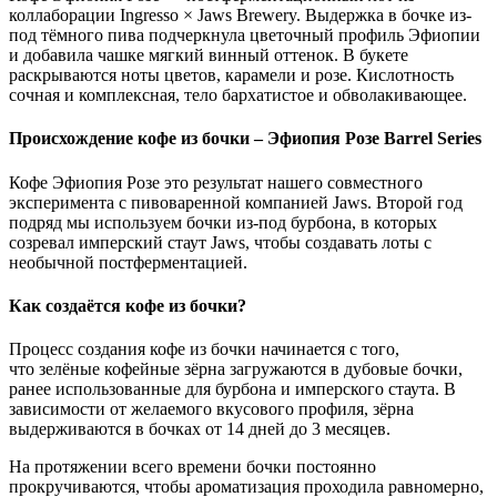
коллаборации Ingresso × Jaws Brewery. Выдержка в бочке из-
под тёмного пива подчеркнула цветочный профиль Эфиопии
и добавила чашке мягкий винный оттенок. В букете
раскрываются ноты цветов, карамели и розе. Кислотность
сочная и комплексная, тело бархатистое и обволакивающее.
Происхождение кофе из бочки – Эфиопия Розе Barrel Series
Кофе Эфиопия Розе это результат нашего совместного
эксперимента с пивоваренной компанией Jaws. Второй год
подряд мы используем бочки из-под бурбона, в которых
созревал имперский стаут Jaws, чтобы создавать лоты с
необычной постферментацией.
Как создаётся кофе из бочки?
Процесс создания кофе из бочки начинается с того,
что зелёные кофейные зёрна загружаются в дубовые бочки,
ранее использованные для бурбона и имперского стаута. В
зависимости от желаемого вкусового профиля, зёрна
выдерживаются в бочках от 14 дней до 3 месяцев.
На протяжении всего времени бочки постоянно
прокручиваются, чтобы ароматизация проходила равномерно,