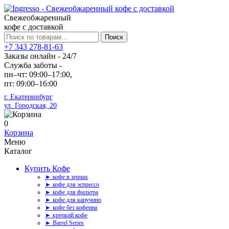
Свежеобжаренный
кофе с доставкой
Искать:
Поиск
+7 343 278-81-63
Заказы онлайн - 24/7
Служба заботы -
пн–чт: 09:00–17:00,
пт: 09:00–16:00
г. Екатеринбург
ул. Городская, 20
0
Корзина
Меню
Каталог
Купить Кофе
► кофе в зернах
► кофе для эспрессо
► кофе для фильтра
► кофе для капучино
► кофе без кофеина
► крепкий кофе
► Barrel Series