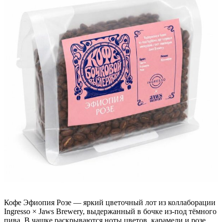
Кофе Эфиопия Розе — яркий цветочный лот из коллаборации
Ingresso × Jaws Brewery, выдержанный в бочке из-под тёмного
пива. В чашке раскрываются ноты цветов, карамели и розе,