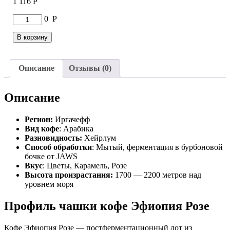
1 116
Р
Количество
0
Р
товара
Кофе
В корзину
Эфиопия
Розе
Описание
Отзывы (0)
Описание
Регион:
Иргачефф
Вид кофе
: Арабика
Разновидность:
Хейрлум
Способ обработки
: Мытый, ферментация в бурбоновой
бочке от JAWS
Вкус
: Цветы, Карамель, Розе
Высота произрастания:
1700 — 2200 метров над
уровнем моря
Профиль чашки кофе Эфиопия Розе
Кофе Эфиопия Розе — постферментационный лот из