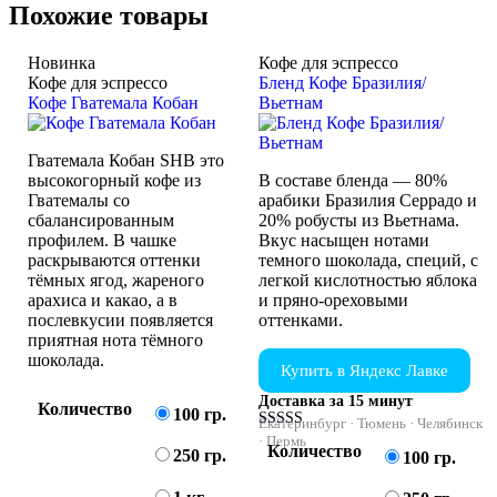
Похожие товары
Новинка
Кофе для эспрессо
Кофе для эспрессо
Бленд Кофе Бразилия/
Кофе Гватемала Кобан
Вьетнам
Гватемала Кобан SHB это
высокогорный кофе из
В составе бленда — 80%
Гватемалы со
арабики Бразилия Серрадо и
сбалансированным
20% робусты из Вьетнама.
профилем. В чашке
Вкус насыщен нотами
раскрываются оттенки
темного шоколада, специй, с
тёмных ягод, жареного
легкой кислотностью яблока
арахиса и какао, а в
и пряно-ореховыми
послевкусии появляется
оттенками.
приятная нота тёмного
шоколада.
Купить в Яндекс Лавке
Доставка за 15 минут
Количество
100 гр.
Екатеринбург · Тюмень · Челябинск
Оценка
· Пермь
Количество
4.75
250 гр.
100 гр.
из 5