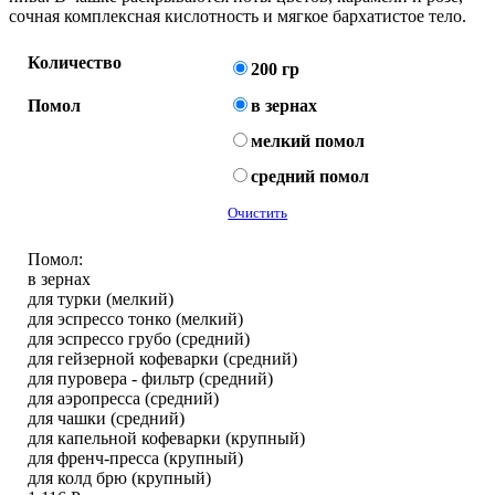
сочная комплексная кислотность и мягкое бархатистое тело.
Количество
200 гр
Помол
в зернах
мелкий помол
средний помол
Очистить
Помол:
в зернах
для турки (мелкий)
для эспрессо тонко (мелкий)
для эспрессо грубо (средний)
для гейзерной кофеварки (средний)
для пуровера - фильтр (средний)
для аэропресса (средний)
для чашки (средний)
для капельной кофеварки (крупный)
для френч-пресса (крупный)
для колд брю (крупный)