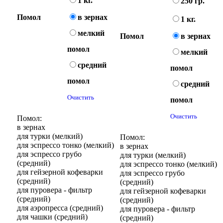
1 кг.
250 гр.
Помол
в зернах
1 кг.
мелкий
Помол
в зернах
помол
мелкий
средний
помол
помол
средний
Очистить
помол
Очистить
Помол:
в зернах
для турки (мелкий)
Помол:
для эспрессо тонко (мелкий)
в зернах
для эспрессо грубо
для турки (мелкий)
(средний)
для эспрессо тонко (мелкий)
для гейзерной кофеварки
для эспрессо грубо
(средний)
(средний)
для пуровера - фильтр
для гейзерной кофеварки
(средний)
(средний)
для аэропресса (средний)
для пуровера - фильтр
для чашки (средний)
(средний)