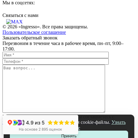
Мы в соцсетях:
Связаться c нами
© 2026 «Ingresso». Все права защищены.
Пользовательское соглашение
Заказать обратный звонок
Перезвоним в течение часа в рабочее время, пн–пт, 9:00–
17:00.
Нажимая на кнопку «Отправить», вы соглашаетесь с
политикой обработки персональных данных компании
На нашем сайте мы используем cookie-файлы.
Узнать
4.9
из 5
+1
подробнее
На основе 2 895 оценок
Принять