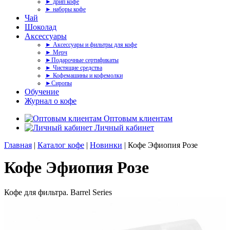
► дрип кофе
► наборы кофе
Чай
Шоколад
Аксессуары
► Аксессуары и фильтры для кофе
► Мерч
►Подарочные сертификаты
► Чистящие средства
► Кофемашины и кофемолки
►Сиропы
Обучение
Журнал о кофе
Оптовым клиентам
Личный кабинет
Главная
|
Каталог кофе
|
Новинки
| Кофе Эфиопия Розе
Кофе Эфиопия Розе
Кофе для фильтра. Barrel Series