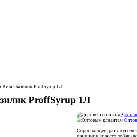
в Киви-Базилик ProffSyrup 1Л
зилик ProffSyrup 1Л
Достав
Оптов
Сироп концентрат с кусочка
принципу «просто добавь во