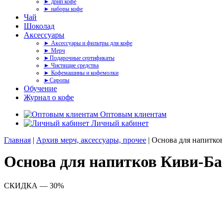
► дрип кофе
► наборы кофе
Чай
Шоколад
Аксессуары
► Аксессуары и фильтры для кофе
► Мерч
►Подарочные сертификаты
► Чистящие средства
► Кофемашины и кофемолки
►Сиропы
Обучение
Журнал о кофе
Оптовым клиентам
Личный кабинет
Главная
|
Архив мерч, аксессуары, прочее
| Основа для напитко
Основа для напитков Киви-Ба
СКИДКА — 30%