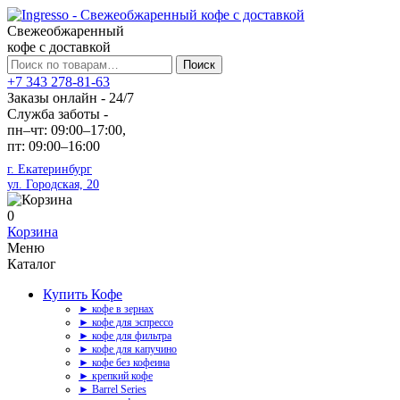
Свежеобжаренный
кофе с доставкой
Искать:
Поиск
+7 343 278-81-63
Заказы онлайн - 24/7
Служба заботы -
пн–чт: 09:00–17:00,
пт: 09:00–16:00
г. Екатеринбург
ул. Городская, 20
0
Корзина
Меню
Каталог
Купить Кофе
► кофе в зернах
► кофе для эспрессо
► кофе для фильтра
► кофе для капучино
► кофе без кофеина
► крепкий кофе
► Barrel Series