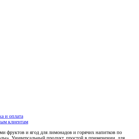
ка и оплата
ым клиентам
ми фруктов и ягод для лимонадов и горячих напитков по
ды». Универсальный продукт, простой в применении, для