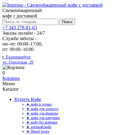
Свежеобжаренный
кофе с доставкой
Искать:
Поиск
+7 343 278-81-63
Заказы онлайн - 24/7
Служба заботы -
пн–чт: 09:00–17:00,
пт: 09:00–16:00
г. Екатеринбург
ул. Городская, 20
0
Корзина
Меню
Каталог
Купить Кофе
► кофе в зернах
► кофе для эспрессо
► кофе для фильтра
► кофе для капучино
► кофе без кофеина
► крепкий кофе
► Barrel Series