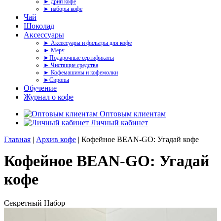
► дрип кофе
► наборы кофе
Чай
Шоколад
Аксессуары
► Аксессуары и фильтры для кофе
► Мерч
►Подарочные сертификаты
► Чистящие средства
► Кофемашины и кофемолки
►Сиропы
Обучение
Журнал о кофе
Оптовым клиентам
Личный кабинет
Главная
|
Архив кофе
| Кофейное BEAN-GO: Угадай кофе
Кофейное BEAN-GO: Угадай
кофе
Секретный Набор