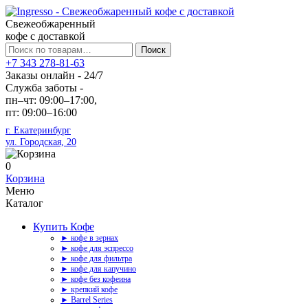
Свежеобжаренный
кофе с доставкой
Искать:
Поиск
+7 343 278-81-63
Заказы онлайн - 24/7
Служба заботы -
пн–чт: 09:00–17:00,
пт: 09:00–16:00
г. Екатеринбург
ул. Городская, 20
0
Корзина
Меню
Каталог
Купить Кофе
► кофе в зернах
► кофе для эспрессо
► кофе для фильтра
► кофе для капучино
► кофе без кофеина
► крепкий кофе
► Barrel Series