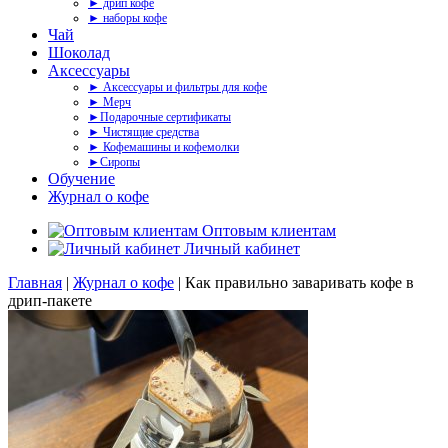
► дрип кофе
► наборы кофе
Чай
Шоколад
Аксессуары
► Аксессуары и фильтры для кофе
► Мерч
►Подарочные сертификаты
► Чистящие средства
► Кофемашины и кофемолки
►Сиропы
Обучение
Журнал о кофе
Оптовым клиентам
Личный кабинет
Главная
|
Журнал о кофе
|
Как правильно заваривать кофе в
дрип-пакете