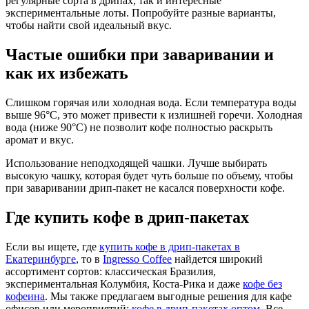
регулярные сорта в дрипах, так и интересные
экспериментальные лоты. Попробуйте разные варианты,
чтобы найти свой идеальный вкус.
Частые ошибки при заваривании и
как их избежать
Слишком горячая или холодная вода. Если температура воды
выше 96°C, это может привести к излишней горечи. Холодная
вода (ниже 90°C) не позволит кофе полностью раскрыть
аромат и вкус.
Использование неподходящей чашки. Лучше выбирать
высокую чашку, которая будет чуть больше по объему, чтобы
при заваривании дрип-пакет не касался поверхности кофе.
Где купить кофе в дрип-пакетах
Если вы ищете, где
купить кофе в дрип-пакетах в
Екатеринбурге
, то в
Ingresso Coffee
найдется широкий
ассортимент сортов: классическая Бразилия,
экспериментальная Колумбия, Коста-Рика и даже
кофе без
кофеина
. Мы также предлагаем выгодные решения для кафе
офисов или мероприятий:
кофе в дрип-пакетах оптом
. Все