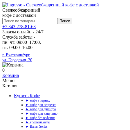
Свежеобжаренный
кофе с доставкой
Искать:
Поиск
+7 343 278-81-63
Заказы онлайн - 24/7
Служба заботы -
пн–чт: 09:00–17:00,
пт: 09:00–16:00
г. Екатеринбург
ул. Городская, 20
0
Корзина
Меню
Каталог
Купить Кофе
► кофе в зернах
► кофе для эспрессо
► кофе для фильтра
► кофе для капучино
► кофе без кофеина
► крепкий кофе
► Barrel Series