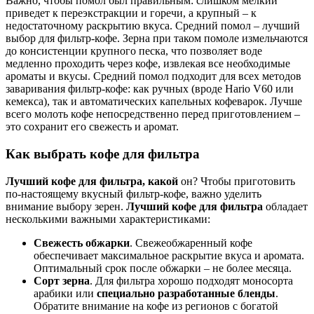
Важно, чтобы помол был правильным: слишком мелкий
приведет к переэкстракции и горечи, а крупный – к
недостаточному раскрытию вкуса. Средний помол – лучший
выбор для фильтр-кофе. Зерна при таком помоле измельчаются
до консистенции крупного песка, что позволяет воде
медленно проходить через кофе, извлекая все необходимые
ароматы и вкусы. Средний помол подходит для всех методов
заваривания фильтр-кофе: как ручных (вроде Hario V60 или
кемекса), так и автоматических капельных кофеварок. Лучше
всего молоть кофе непосредственно перед приготовлением –
это сохранит его свежесть и аромат.
Как выбрать кофе для фильтра
Лучший кофе для фильтра, какой
он? Чтобы приготовить
по-настоящему вкусный фильтр-кофе, важно уделить
внимание выбору зерен.
Лучший кофе для фильтра
обладает
несколькими важными характеристиками:
Свежесть обжарки
. Свежеобжаренный кофе
обеспечивает максимальное раскрытие вкуса и аромата.
Оптимальный срок после обжарки – не более месяца.
Сорт зерна
. Для фильтра хорошо подходят моносорта
арабики или
специально разработанные бленды
.
Обратите внимание на кофе из регионов с богатой