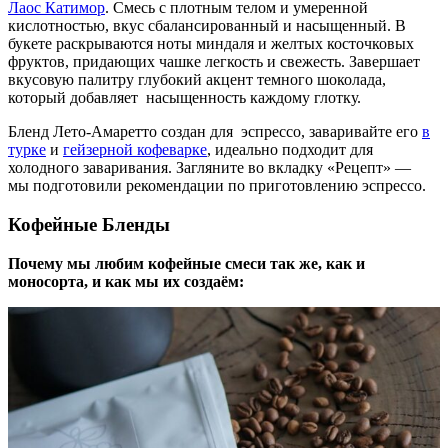
Лаос Катимор
. Смесь с плотным телом и умеренной
кислотностью, вкус сбалансированный и насыщенный. В
букете раскрываются ноты миндаля и желтых косточковых
фруктов, придающих чашке легкость и свежесть. Завершает
вкусовую палитру глубокий акцент темного шоколада,
который добавляет насыщенность каждому глотку.
Бленд Лето-Амаретто создан для эспрессо, заваривайте его
в
турке
и
гейзерной кофеварке
, идеально подходит для
холодного заваривания. Загляните во вкладку «Рецепт» —
мы подготовили рекомендации по приготовлению эспрессо.
Кофейные Бленды
Почему мы любим кофейные смеси так же, как и
моносорта, и как мы их создаём: