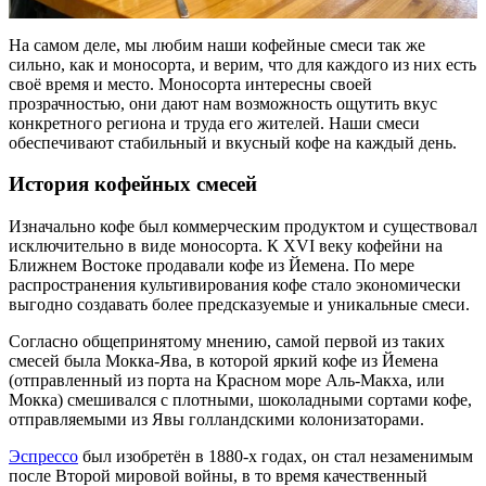
На самом деле, мы любим наши кофейные смеси так же
сильно, как и моносорта, и верим, что для каждого из них есть
своё время и место. Моносорта интересны своей
прозрачностью, они дают нам возможность ощутить вкус
конкретного региона и труда его жителей. Наши смеси
обеспечивают стабильный и вкусный кофе на каждый день.
История кофейных смесей
Изначально кофе был коммерческим продуктом и существовал
исключительно в виде моносорта. К XVI веку кофейни на
Ближнем Востоке продавали кофе из Йемена. По мере
распространения культивирования кофе стало экономически
выгодно создавать более предсказуемые и уникальные смеси.
Согласно общепринятому мнению, самой первой из таких
смесей была Мокка-Ява, в которой яркий кофе из Йемена
(отправленный из порта на Красном море Аль-Макха, или
Мокка) смешивался с плотными, шоколадными сортами кофе,
отправляемыми из Явы голландскими колонизаторами.
Эспрессо
был изобретён в 1880-х годах, он стал незаменимым
после Второй мировой войны, в то время качественный