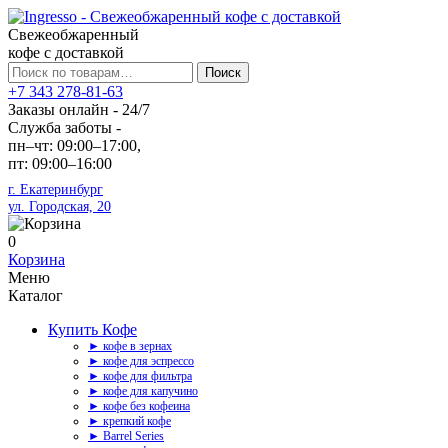
Свежеобжаренный
кофе с доставкой
Искать:
Поиск
+7 343 278-81-63
Заказы онлайн - 24/7
Служба заботы -
пн–чт: 09:00–17:00,
пт: 09:00–16:00
г. Екатеринбург
ул. Городская, 20
0
Корзина
Меню
Каталог
Купить Кофе
► кофе в зернах
► кофе для эспрессо
► кофе для фильтра
► кофе для капучино
► кофе без кофеина
► крепкий кофе
► Barrel Series