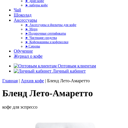
► дрип кофе
► наборы кофе
Чай
Шоколад
Аксессуары
► Аксессуары и фильтры для кофе
► Мерч
►Подарочные сертификаты
► Чистящие средства
► Кофемашины и кофемолки
►Сиропы
Обучение
Журнал о кофе
Оптовым клиентам
Личный кабинет
Главная
|
Архив кофе
| Бленд Лето-Амаретто
Бленд Лето-Амаретто
кофе для эспрессо