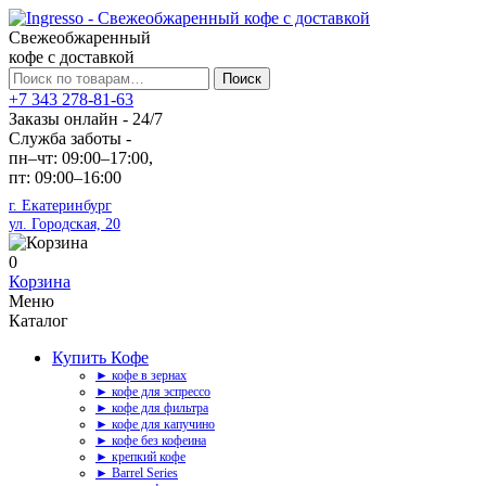
Свежеобжаренный
кофе с доставкой
Искать:
Поиск
+7 343 278-81-63
Заказы онлайн - 24/7
Служба заботы -
пн–чт: 09:00–17:00,
пт: 09:00–16:00
г. Екатеринбург
ул. Городская, 20
0
Корзина
Меню
Каталог
Купить Кофе
► кофе в зернах
► кофе для эспрессо
► кофе для фильтра
► кофе для капучино
► кофе без кофеина
► крепкий кофе
► Barrel Series