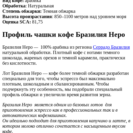
Вид кофе:
арабика
Обработка
: Натуральная
Степень обжарки:
Темная обжарка
Высота произрастания
: 850–1100 метров над уровнем моря
Оценка SCA:
81,75
Профиль чашки кофе Бразилия Неро
Бразилия Неро
—
100% арабика из региона
Серрадо Бразилия
натуральной обработки. Плотный кофе с нотами темного
шоколада, жареных орехов и темной карамели, практически
без кислотности.
Лот Бразилия Неро — кофе более темной обжарки разработан
специально для того, чтобы эспрессо был максимально
плотным, шоколадным и сбалансированным. Чтобы
подчеркнуть эту особенность, мы подобрали специальный
профиль обжарки и увеличили время развития зерна.
Бразилия Неро является одним из базовых лотов для
приготовления эспрессо как в профессиональных так и в
автоматических кофемашинах.
Он идеально подходит для приготовления капучино и латте, в
котором молоко отлично сочетается с насыщенным вкусом
кофе.