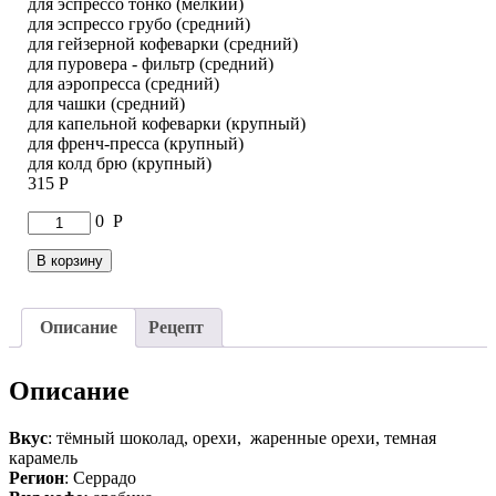
для эспрессо тонко (мелкий)
для эспрессо грубо (средний)
для гейзерной кофеварки (средний)
для пуровера - фильтр (средний)
для аэропресса (средний)
для чашки (средний)
для капельной кофеварки (крупный)
для френч-пресса (крупный)
для колд брю (крупный)
315
Р
Количество
0
Р
товара
Кофе
В корзину
Бразилия
Неро
Описание
Рецепт
Описание
Вкус
: тёмный шоколад, орехи, жаренные орехи, темная
карамель
Регион
: Серрадо