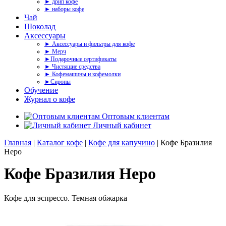
► дрип кофе
► наборы кофе
Чай
Шоколад
Аксессуары
► Аксессуары и фильтры для кофе
► Мерч
►Подарочные сертификаты
► Чистящие средства
► Кофемашины и кофемолки
►Сиропы
Обучение
Журнал о кофе
Оптовым клиентам
Личный кабинет
Главная
|
Каталог кофе
|
Кофе для капучино
| Кофе Бразилия
Неро
Кофе Бразилия Неро
Кофе для эспрессо. Темная обжарка