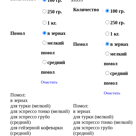
100 гр.
из 5
Оценка
Количество
5.00
100 гр.
250 гр.
из 5
250 гр.
1 кг.
Помол
в зернах
1 кг.
мелкий
Помол
в зернах
помол
мелкий
средний
помол
помол
средний
Очистить
помол
Очистить
Помол:
в зернах
для турки (мелкий)
Помол:
для эспрессо тонко (мелкий)
в зернах
для эспрессо грубо
для турки (мелкий)
(средний)
для эспрессо тонко (мелкий)
для гейзерной кофеварки
для эспрессо грубо
(средний)
(средний)