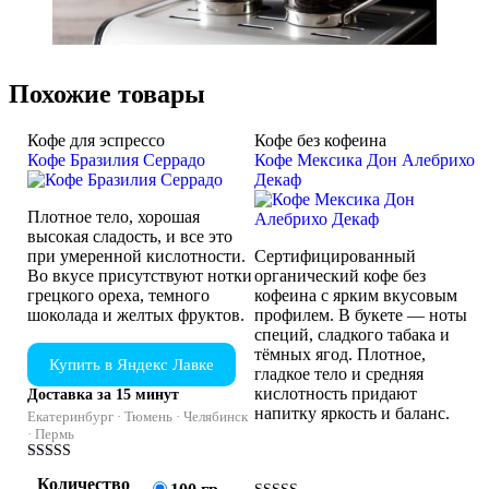
Похожие товары
Кофе для эспрессо
Кофе без кофеина
Кофе Бразилия Серрадо
Кофе Мексика Дон Алебрихо
Декаф
Плотное тело, хорошая
высокая сладость, и все это
при умеренной кислотности.
Сертифицированный
Во вкусе присутствуют нотки
органический кофе без
грецкого ореха, темного
кофеина с ярким вкусовым
шоколада и желтых фруктов.
профилем. В букете — ноты
специй, сладкого табака и
тёмных ягод. Плотное,
Купить в Яндекс Лавке
гладкое тело и средняя
кислотность придают
Доставка за 15 минут
напитку яркость и баланс.
Екатеринбург · Тюмень · Челябинск
· Пермь
Оценка
Количество
4.50