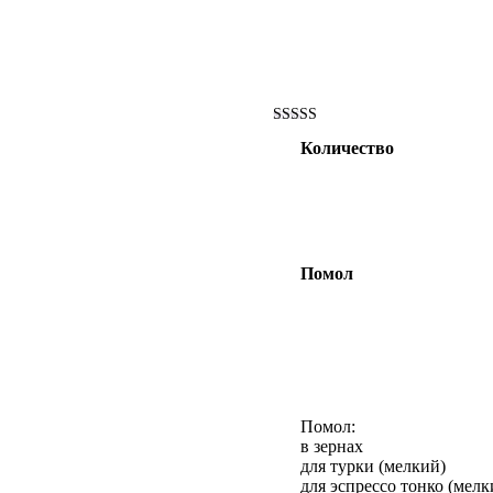
Оценка
Количество
4.43
из 5
Помол
Помол:
в зернах
для турки (мелкий)
для эспрессо тонко (мелк