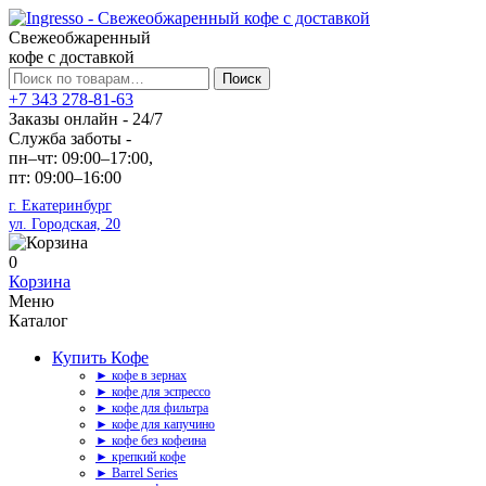
Свежеобжаренный
кофе с доставкой
Искать:
Поиск
+7 343 278-81-63
Заказы онлайн - 24/7
Служба заботы -
пн–чт: 09:00–17:00,
пт: 09:00–16:00
г. Екатеринбург
ул. Городская, 20
0
Корзина
Меню
Каталог
Купить Кофе
► кофе в зернах
► кофе для эспрессо
► кофе для фильтра
► кофе для капучино
► кофе без кофеина
► крепкий кофе
► Barrel Series