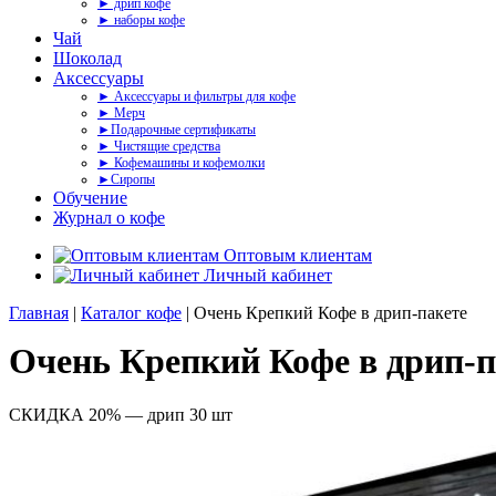
► дрип кофе
► наборы кофе
Чай
Шоколад
Аксессуары
► Аксессуары и фильтры для кофе
► Мерч
►Подарочные сертификаты
► Чистящие средства
► Кофемашины и кофемолки
►Сиропы
Обучение
Журнал о кофе
Оптовым клиентам
Личный кабинет
Главная
|
Каталог кофе
| Очень Крепкий Кофе в дрип-пакете
Очень Крепкий Кофе в дрип-п
СКИДКА 20% — дрип 30 шт