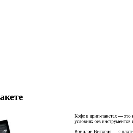
акете
Кофе в дрип-пакетах — это к
условиях без инструментов и
Конилон Витория — с плотн