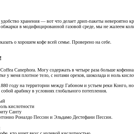
а, удобство хранения — вот что делает дрип-пакеты невероятно 
й обжарки в модифицированной газовой среде, мы не жалеем кол
азать о хорошем кофе всей семье. Проверено на себе.
!
 Coffea Canephora. Могу содержать в четыре раза больше кофеина
ке у меня плотное тело, с нотами орехов, шоколада и ноль кисло
1880 году на территории между Габоном и устьем реки Конго, но
 собой арабику в условиях глобального потепления.
тый
 ноль кислотности
риту Санту
нтонио Роналдо Пессин и Эльдамо Дестефани Пессин.
я
офе, кто ищет вкус с нулевой кислотностью.