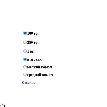
100 гр.
250 гр.
1 кг.
в зернах
мелкий помол
средний помол
Очистить
ий)