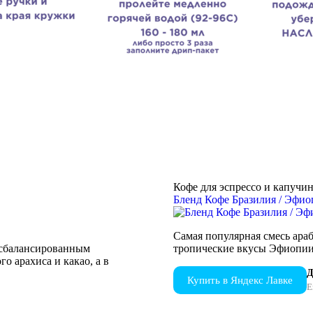
Кофе для эспрессо и капучи
Бленд Кофе Бразилия / Эфио
Самая популярная смесь ара
 сбалансированным
тропические вкусы Эфиопии 
о арахиса и какао, а в
Д
Купить в Яндекс Лавке
Е