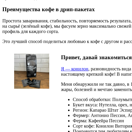
Преимущества кофе в дрип-пакетах
Простота заваривания, стабильность, повторяемость результат
на сырьё (зелёный кофе), мы фасуем зерно максимально свеже
профиль для каждого сорта.
Это лучший способ поделиться любовью к кофе с другом и расск
Привет, давай знакомиться
Я — конилон
, разновидность вида
настоящему крепкий кофе! В напит
Меня обнаружили не так давно, в 
жары, болезней и мечтаю заменить
Способ обработки: Полумы
Букет вкуса: Нутелла, орех,
Регион: Капарао Штат Эспи
Фермер: Антонио Пессин, А
Ферма: Кафеейра Пессин
Сорт кофе: Конилон Витори
Понравится тем любителям к