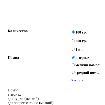
Количество
100 гр.
250 гр.
1 кг.
Помол
в зернах
мелкий помол
средний помол
Очистить
Помол:
в зернах
для турки (мелкий)
для эспрессо тонко (мелкий)