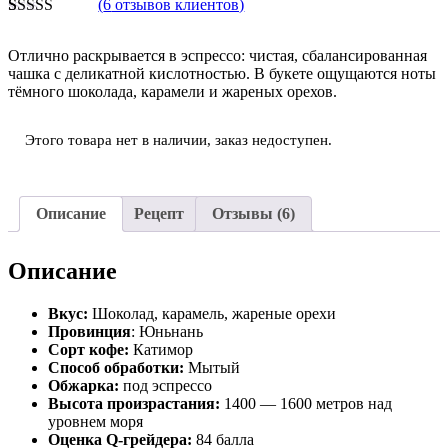
(
6
отзывов клиентов)
Рейтинг
6
5.00
из 5 на
Отлично раскрывается в эспрессо: чистая, сбалансированная
основе
чашка с деликатной кислотностью. В букете ощущаются ноты
опроса
тёмного шоколада, карамели и жареных орехов.
пользователей
Этого товара нет в наличии, заказ недоступен.
Описание
Рецепт
Отзывы (6)
Описание
Вкус:
Шоколад, карамель, жареные орехи
Провинция
: Юньнань
Сорт кофе:
Катимор
Способ обработки:
Мытый
Обжарка:
под эспрессо
Высота произрастания:
1400 — 1600 метров над
уровнем моря
Оценка Q-грейдера:
84 балла