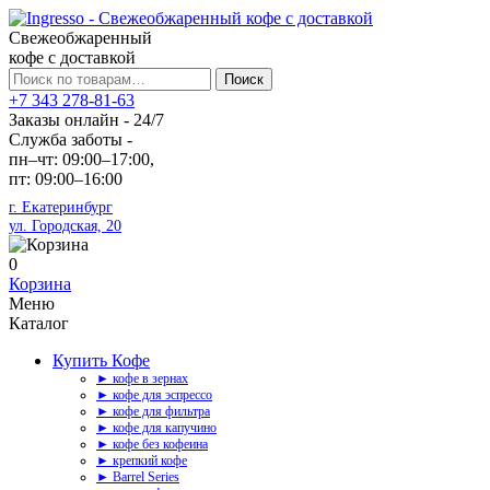
Свежеобжаренный
кофе с доставкой
Искать:
Поиск
+7 343 278-81-63
Заказы онлайн - 24/7
Служба заботы -
пн–чт: 09:00–17:00,
пт: 09:00–16:00
г. Екатеринбург
ул. Городская, 20
0
Корзина
Меню
Каталог
Купить Кофе
► кофе в зернах
► кофе для эспрессо
► кофе для фильтра
► кофе для капучино
► кофе без кофеина
► крепкий кофе
► Barrel Series