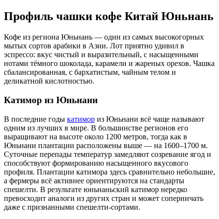
Профиль чашки кофе Китай Юньнань
Кофе из региона Юньнань — один из самых высокогорных
мытых сортов арабики в Азии. Лот приятно удивил в
эспрессо: вкус чистый и выразительный, с насыщенными
нотами тёмного шоколада, карамели и жареных орехов. Чашка
сбалансированная, с бархатистым, чайным телом и
деликатной кислотностью.
Катимор из Юньнани
В последние годы
катимор
из Юньнани всё чаще называют
одним из лучших в мире. В большинстве регионов его
выращивают на высоте около 1200 метров, тогда как в
Юньнани плантации расположены выше — на 1600–1700 м.
Суточные перепады температур замедляют созревание ягод и
способствуют формированию насыщенного вкусового
профиля. Плантации катимора здесь сравнительно небольшие,
а фермеры всё активнее ориентируются на стандарты
спешелти. В результате юньнаньский катимор нередко
превосходит аналоги из других стран и может соперничать
даже с признанными спешелти-сортами.