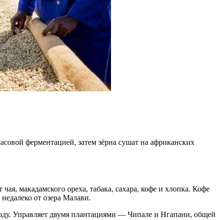
часовой ферментацией, затем зёрна сушат на африканских
я, макадамского ореха, табака, сахара, кофе и хлопка. Кофе
едалеко от озера Малави.
оду. Управляет двумя плантациями — Чипале и Нгапани, общей