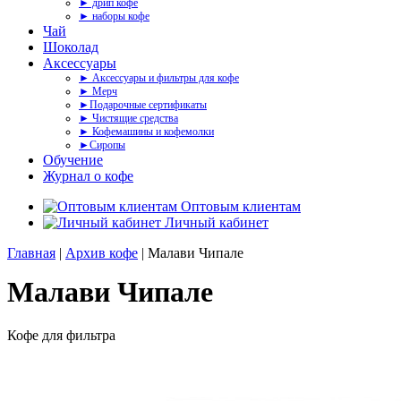
► дрип кофе
► наборы кофе
Чай
Шоколад
Аксессуары
► Аксессуары и фильтры для кофе
► Мерч
►Подарочные сертификаты
► Чистящие средства
► Кофемашины и кофемолки
►Сиропы
Обучение
Журнал о кофе
Оптовым клиентам
Личный кабинет
Главная
|
Архив кофе
| Малави Чипале
Малави Чипале
Кофе для фильтра