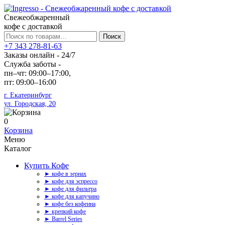
Свежеобжаренный
кофе с доставкой
Искать:
Поиск
+7 343 278-81-63
Заказы онлайн - 24/7
Служба заботы -
пн–чт: 09:00–17:00,
пт: 09:00–16:00
г. Екатеринбург
ул. Городская, 20
0
Корзина
Меню
Каталог
Купить Кофе
► кофе в зернах
► кофе для эспрессо
► кофе для фильтра
► кофе для капучино
► кофе без кофеина
► крепкий кофе
► Barrel Series