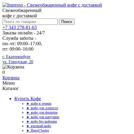
Свежеобжаренный
кофе с доставкой
Искать:
Поиск
+7 343 278-81-63
Заказы онлайн - 24/7
Служба заботы -
пн–чт: 09:00–17:00,
пт: 09:00–16:00
г. Екатеринбург
ул. Городская, 20
0
Корзина
Меню
Каталог
Купить Кофе
► кофе в зернах
► кофе для эспрессо
► кофе для фильтра
► кофе для капучино
► кофе без кофеина
► крепкий кофе
► Barrel Series