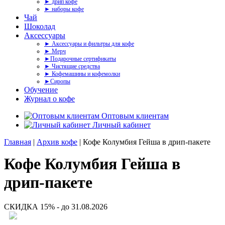
► дрип кофе
► наборы кофе
Чай
Шоколад
Аксессуары
► Аксессуары и фильтры для кофе
► Мерч
►Подарочные сертификаты
► Чистящие средства
► Кофемашины и кофемолки
►Сиропы
Обучение
Журнал о кофе
Оптовым клиентам
Личный кабинет
Главная
|
Архив кофе
| Кофе Колумбия Гейша в дрип-пакете
Кофе Колумбия Гейша в
дрип-пакете
СКИДКА 15% - до 31.08.2026