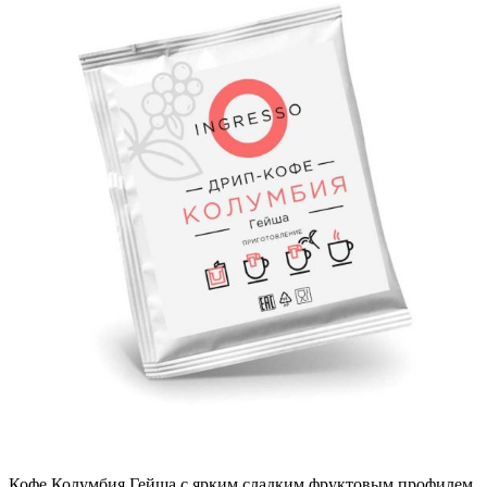
Кофе Колумбия Гейша с ярким сладким фруктовым профилем