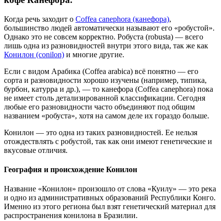
Когда речь заходит о
Coffea canephora (канефора)
,
большинство людей автоматически называют его «робустой».
Однако это не совсем корректно. Робуста (robusta) — всего
лишь одна из разновидностей внутри этого вида, так же как
Конилон (conilon)
и многие другие.
Если с видом Арабика (Coffea arabica) всё понятно — его
сорта и разновидности хорошо изучены (например, типика,
бурбон, катурра и др.), — то канефора (Coffea canephora) пока
не имеет столь детализированной классификации. Сегодня
любые его разновидности часто объединяют под общим
названием «робуста», хотя на самом деле их гораздо больше.
Конилон — это одна из таких разновидностей. Ее нельзя
отождествлять с робустой, так как они имеют генетические и
вкусовые отличия.
География и происхождение Конилон
Название «Конилон» произошло от слова «Куилу» — это река
и одно из административных образований Республики Конго.
Именно из этого региона был взят генетический материал для
распространения конилона в Бразилии.