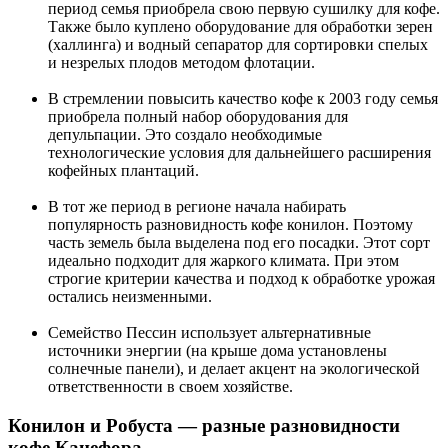
период семья приобрела свою первую сушилку для кофе.
Также было куплено оборудование для обработки зерен
(халлинга) и водный сепаратор для сортировки спелых
и незрелых плодов методом флотации.
В стремлении повысить качество кофе к 2003 году семья
приобрела полный набор оборудования для
депульпации. Это создало необходимые
технологические условия для дальнейшего расширения
кофейных плантаций.
В тот же период в регионе начала набирать
популярность разновидность кофе конилон. Поэтому
часть земель была выделена под его посадки. Этот сорт
идеально подходит для жаркого климата. При этом
строгие критерии качества и подход к обработке урожая
остались неизменными.
Семейство Пессин использует альтернативные
источники энергии (на крыше дома установлены
солнечные панели), и делает акцент на экологической
ответственности в своем хозяйстве.
Конилон и Робуста — разные разновидности
кофе Канефора.