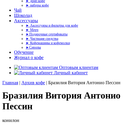
► дрип кофе
► наборы кофе
Чай
Шоколад
Аксессуары
► Аксессуары и фильтры для кофе
► Мерч
►Подарочные сертификаты
► Чистящие средства
► Кофемашины и кофемолки
►Сиропы
Обучение
Журнал о кофе
Оптовым клиентам
Личный кабинет
Главная
|
Архив кофе
| Бразилия Витория Антонио Пессин
Бразилия Витория Антонио
Пессин
конилон