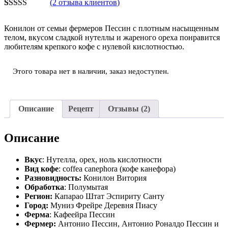
(
2
отзыва клиентов)
Рейтинг
2
5.00
из 5 на
Конилон от семьи фермеров Пессин с плотным насыщенным
основе
телом, вкусом сладкой нутеллы и жареного ореха понравится
опроса
любителям крепкого кофе с нулевой кислотностью.
пользователей
Этого товара нет в наличии, заказ недоступен.
Описание
Рецепт
Отзывы (2)
Описание
Вкус
:
Нутелла, орех, ноль кислотности
Вид кофе
:
coffea canephora (кофе канефора)
Разновидность:
Конилон Витория
Обработка
:
Полумытая
Регион:
Капарао Штат Эспириту Санту
Город:
Муниз Фрейре Деревня Пиасу
Ферма
: Кафеейра Пессин
Фермер:
Антонио Пессин, Антонио Роналдо Пессин и