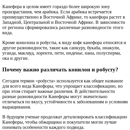
Канефора в целом имеет гораздо более широкую зону
произрастания, чем арабика. Если арабика встречается
преимущественно в Восточной Африке, то канефора растет в
Западной, Центральной и Восточной Африке. В зависимости
от региона сформировались различные разновидности этого
вида.
Кроме конилона и робусты, к виду кофе канефора относятся и
другие разновидности, такие как санкуру, букаба, ниакули,
уганда, маклауд, лоренти, пети, инденье, нана, полусперма,
ока и другие.
Почему важно различать конилон и робусту?
Сегодня термин «робуста» используется как общее название
для всего вида Канефоры, что упрощает классификацию, но
при этом стирает важные различия. В действительности
разные разновидности Канефоры могут значительно
отличаться по вкусу, устойчивости к заболеваниям и условиям
выращивания.
В будущем ученые продолжат детализировать классификацию
Канефоры, чтобы обжарщики и покупатели могли лучше
понимать особенности каждого подвида.