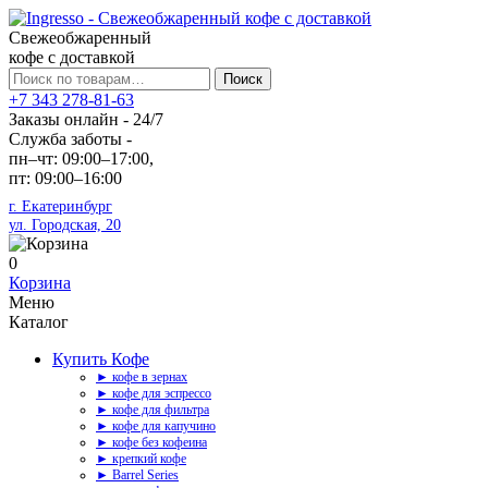
Свежеобжаренный
кофе с доставкой
Искать:
Поиск
+7 343 278-81-63
Заказы онлайн - 24/7
Служба заботы -
пн–чт: 09:00–17:00,
пт: 09:00–16:00
г. Екатеринбург
ул. Городская, 20
0
Корзина
Меню
Каталог
Купить Кофе
► кофе в зернах
► кофе для эспрессо
► кофе для фильтра
► кофе для капучино
► кофе без кофеина
► крепкий кофе
► Barrel Series