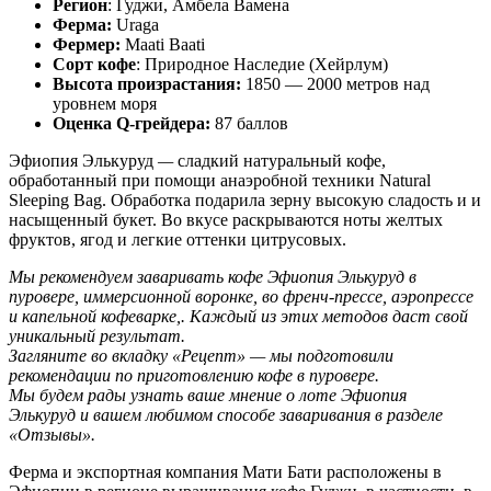
Регион
: Гуджи, Амбела Вамена
Ферма:
Uraga
Фермер:
Maati Baati
Сорт кофе
: Природное Наследие (Хейрлум)
Высота произрастания:
1850 — 2000 метров над
уровнем моря
Оценка Q-грейдера:
87 баллов
Эфиопия Элькуруд
—
сладкий натуральный кофе,
обработанный при помощи анаэробной техники Natural
Sleeping Bag. Обработка подарила зерну высокую сладость и и
насыщенный букет. Во вкусе раскрываются ноты желтых
фруктов, ягод и легкие оттенки цитрусовых.
Мы рекомендуем заваривать кофе Эфиопия Элькуруд в
пуровере, иммерсионной воронке, во френч-прессе, аэропрессе
и капельной кофеварке,. Каждый из этих методов даст свой
уникальный результат.
Загляните во вкладку «Рецепт» — мы подготовили
рекомендации по приготовлению кофе в пуровере.
Мы будем рады узнать ваше мнение о лоте Эфиопия
Элькуруд и вашем любимом способе заваривания в разделе
«Отзывы».
Ферма и экспортная компания Мати Бати расположены в