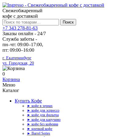
Свежеобжаренный
кофе с доставкой
Искать:
Поиск
+7 343 278-81-63
Заказы онлайн - 24/7
Служба заботы -
пн–чт: 09:00–17:00,
пт: 09:00–16:00
г. Екатеринбург
ул. Городская, 20
0
Корзина
Меню
Каталог
Купить Кофе
► кофе в зернах
► кофе для эспрессо
► кофе для фильтра
► кофе для капучино
► кофе без кофеина
► крепкий кофе
► Barrel Series