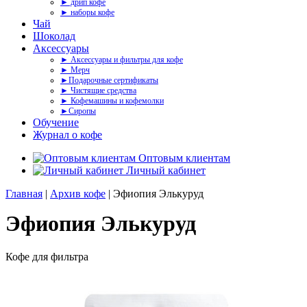
► дрип кофе
► наборы кофе
Чай
Шоколад
Аксессуары
► Аксессуары и фильтры для кофе
► Мерч
►Подарочные сертификаты
► Чистящие средства
► Кофемашины и кофемолки
►Сиропы
Обучение
Журнал о кофе
Оптовым клиентам
Личный кабинет
Главная
|
Архив кофе
| Эфиопия Элькуруд
Эфиопия Элькуруд
Кофе для фильтра