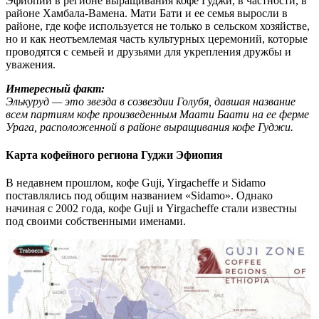
Эфиопии в регионе выращивания кофе Гуджи, в частности, в
районе Хамбала-Вамена. Мати Бати и ее семья выросли в
районе, где кофе используется не только в сельском хозяйстве,
но и как неотъемлемая часть культурных церемоний, которые
проводятся с семьей и друзьями для укрепления дружбы и
уважения.
Интересный факт:
Элькуруд — это звезда в созвездии Голубя, давшая название
всем партиям кофе произведенным Маати Баати на ее ферме
Урага, расположенной в районе выращивания кофе Гуджи.
Карта кофейного региона Гуджи Эфиопия
В недавнем прошлом, кофе Guji, Yirgacheffe и Sidamo
поставлялись под общим названием «Sidamo». Однако
начиная с 2002 года, кофе Guji и Yirgacheffe стали известны
под своими собственными именами.