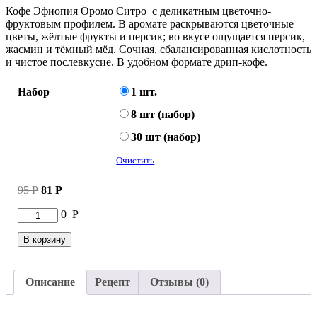
Кофе Эфиопия Оромо Ситро с деликатным цветочно-
фруктовым профилем. В аромате раскрываются цветочные
цветы, жёлтые фрукты и персик; во вкусе ощущается персик,
жасмин и тёмный мёд. Сочная, сбалансированная кислотность
и чистое послевкусие. В удобном формате дрип-кофе.
Набор
1 шт.
8 шт (набор)
30 шт (набор)
Очистить
Первоначальная
Текущая
95
Р
81
Р
цена
цена:
Количество
0
Р
составляла
81 руб..
товара
95 руб..
Кофе
В корзину
Эфиопия
Оромо
Ситро
Описание
Рецепт
Отзывы (0)
в
дрип-
пакете