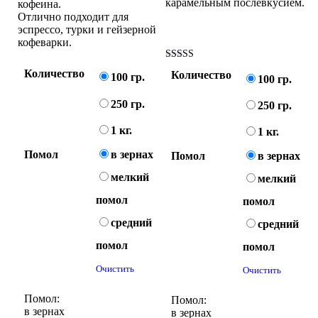
карамельным послевкусием.
кофеина.
Отлично подходит для
эспрессо, турки и гейзерной
кофеварки.
Оценка
Количество
Количество
100 гр.
5.00
100 гр.
из 5
250 гр.
250 гр.
1 кг.
1 кг.
Помол
в зернах
Помол
в зернах
мелкий
мелкий
помол
помол
средний
средний
помол
помол
Очистить
Очистить
Помол:
Помол:
в зернах
в зернах