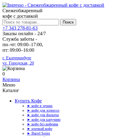
Свежеобжаренный
кофе с доставкой
Искать:
Поиск
+7 343 278-81-63
Заказы онлайн - 24/7
Служба заботы -
пн–чт: 09:00–17:00,
пт: 09:00–16:00
г. Екатеринбург
ул. Городская, 20
0
Корзина
Меню
Каталог
Купить Кофе
► кофе в зернах
► кофе для эспрессо
► кофе для фильтра
► кофе для капучино
► кофе без кофеина
► крепкий кофе
► Barrel Series