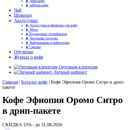
► дрип кофе
► наборы кофе
Чай
Шоколад
Аксессуары
► Аксессуары и фильтры для кофе
► Мерч
►Подарочные сертификаты
► Чистящие средства
► Кофемашины и кофемолки
►Сиропы
Обучение
Журнал о кофе
Оптовым клиентам
Личный кабинет
Главная
|
Каталог кофе
| Кофе Эфиопия Оромо Ситро в дрип-
пакете
Кофе Эфиопия Оромо Ситро
в дрип-пакете
СКИДКА 15% - до 31.08.2026