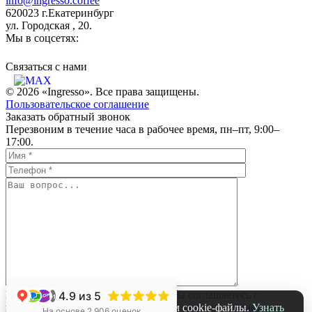
info@ingresso.coffee
620023 г.Екатеринбург
ул. Городская , 20.
Мы в соцсетях:
Связаться c нами
© 2026 «Ingresso». Все права защищены.
Пользовательское соглашение
Заказать обратный звонок
Перезвоним в течение часа в рабочее время, пн–пт, 9:00–
17:00.
4.9
из 5
Нажимая на кнопку «Отправить», вы соглашаетесь с
+1
На нашем сайте мы используем cookie-файлы.
Узнать
политикой обработки персональных данных компании
На основе 2 906 оценок