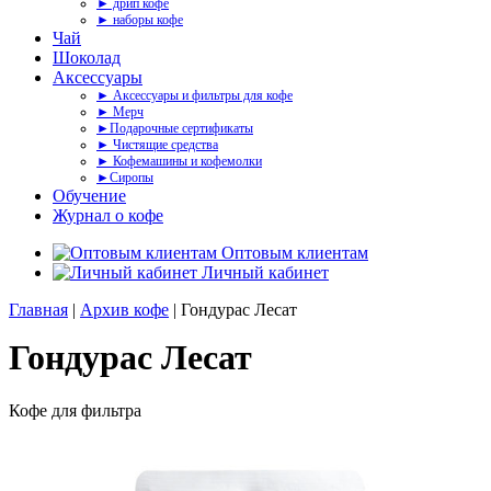
► дрип кофе
► наборы кофе
Чай
Шоколад
Аксессуары
► Аксессуары и фильтры для кофе
► Мерч
►Подарочные сертификаты
► Чистящие средства
► Кофемашины и кофемолки
►Сиропы
Обучение
Журнал о кофе
Оптовым клиентам
Личный кабинет
Главная
|
Архив кофе
| Гондурас Лесат
Гондурас Лесат
Кофе для фильтра