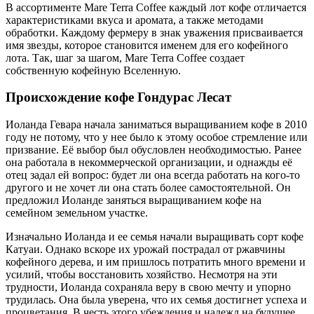
В ассортименте Mare Terra Coffee каждый лот кофе отличается
характеристиками вкуса и аромата, а также методами
обработки. Каждому фермеру в знак уважения присваивается
имя звезды, которое становится именем для его кофейного
лота. Так, шаг за шагом, Mare Terra Coffee создает
собственную кофейную Вселенную.
Происхождение кофе Гондурас Лесат
Иоланда Гевара начала заниматься выращиванием кофе в 2010
году не потому, что у нее было к этому особое стремление или
призвание. Её выбор был обусловлен необходимостью. Ранее
она работала в некоммерческой организации, и однажды её
отец задал ей вопрос: будет ли она всегда работать на кого-то
другого и не хочет ли она стать более самостоятельной. Он
предложил Иоланде заняться выращиванием кофе на
семейном земельном участке.
Изначально Иоланда и ее семья начали выращивать сорт кофе
Катуаи. Однако вскоре их урожай пострадал от ржавчины
кофейного дерева, и им пришлось потратить много времени и
усилий, чтобы восстановить хозяйство. Несмотря на эти
трудности, Иоланда сохраняла веру в свою мечту и упорно
трудилась. Она была уверена, что их семья достигнет успеха и
процветания. В честь этого убеждения и надежд на будущее