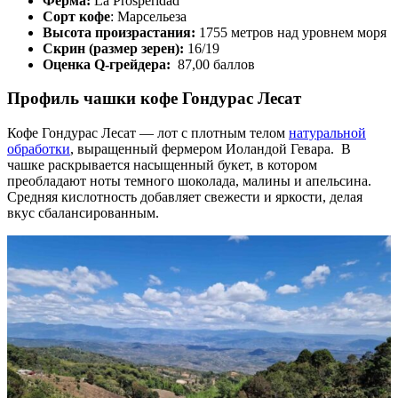
Ферма:
La Prosperidad
Сорт кофе
: Марсельеза
Высота произрастания:
1755 метров над уровнем моря
Скрин (размер зерен):
16/19
Оценка Q-грейдера:
87,00 баллов
Профиль чашки кофе Гондурас Лесат
Кофе Гондурас Лесат — лот с плотным телом
натуральной
обработки
, выращенный фермером Иоландой Гевара. В
чашке раскрывается насыщенный букет, в котором
преобладают ноты темного шоколада, малины и апельсина.
Средняя кислотность добавляет свежести и яркости, делая
вкус сбалансированным.