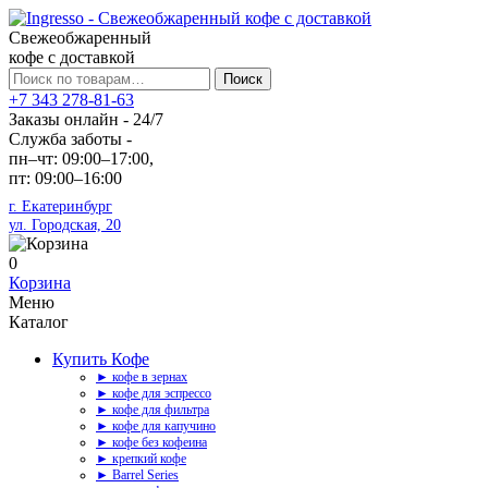
Свежеобжаренный
кофе с доставкой
Искать:
Поиск
+7 343 278-81-63
Заказы онлайн - 24/7
Служба заботы -
пн–чт: 09:00–17:00,
пт: 09:00–16:00
г. Екатеринбург
ул. Городская, 20
0
Корзина
Меню
Каталог
Купить Кофе
► кофе в зернах
► кофе для эспрессо
► кофе для фильтра
► кофе для капучино
► кофе без кофеина
► крепкий кофе
► Barrel Series