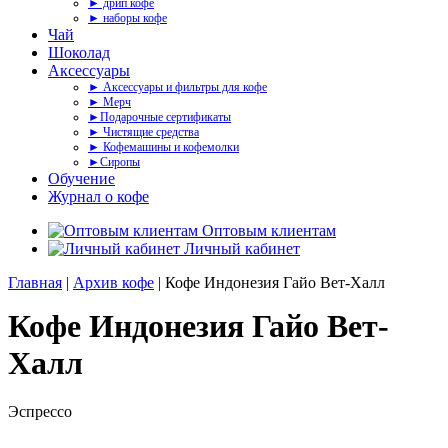
► дрип кофе
► наборы кофе
Чай
Шоколад
Аксессуары
► Аксессуары и фильтры для кофе
► Мерч
►Подарочные сертификаты
► Чистящие средства
► Кофемашины и кофемолки
►Сиропы
Обучение
Журнал о кофе
Оптовым клиентам
Личный кабинет
Главная
|
Архив кофе
| Кофе Индонезия Гайо Вет-Халл
Кофе Индонезия Гайо Вет-
Халл
Эспрессо