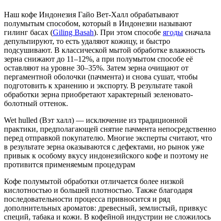
Наш кофе Индонезия Гайо Вет-Халл обрабатывают
полумытым способом, который в Индонезии называют
гилинг басах (
Giling Basah
). При этом способе
ягоды
сначала
депульпируют, то есть удаляют кожицу, и быстро
подсушивают. В классической мытой обработке влажность
зерна снижают до 11–12%, а при полумытом способе её
оставляют на уровне 30–35%. Затем зерна очищают от
пергаментной оболочки (пачмента) и снова сушат, чтобы
подготовить к хранению и экспорту. В результате такой
обработки зерна приобретают характерный зеленовато-
болотный оттенок.
Wet hulled (Вэт халл) — исключение из традиционной
практики, предполагающей снятие пачмента непосредственно
перед отправкой покупателю. Многие эксперты считают, что
в результате зерна оказываются с дефектами, но рынок уже
привык к особому вкусу индонезийского кофе и поэтому не
противится применяемым процедурам
Кофе полумытой обработки отличается более низкой
кислотностью и большей плотностью. Также благодаря
последовательности процесса привносится и ряд
дополнительных ароматов: древесный, землистый, привкус
специй, табака и кожи. В кофейной индустрии не сложилось