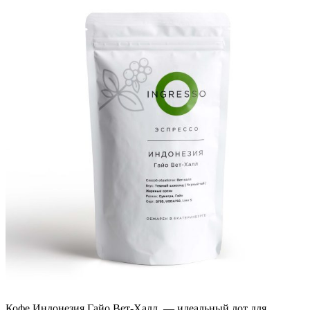
Кофе Индонезия Гайо Вет-Халл — идеальный лот для