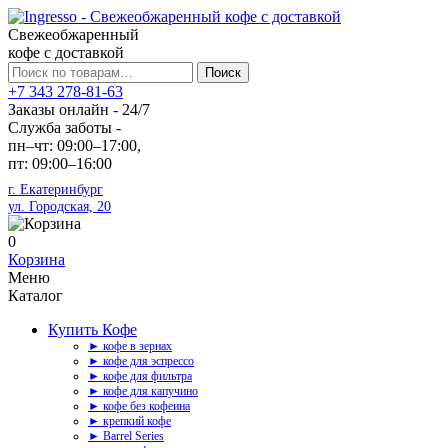
Свежеобжаренный
кофе с доставкой
Искать:
Поиск
+7 343 278-81-63
Заказы онлайн - 24/7
Служба заботы -
пн–чт: 09:00–17:00,
пт: 09:00–16:00
г. Екатеринбург
ул. Городская, 20
0
Корзина
Меню
Каталог
Купить Кофе
► кофе в зернах
► кофе для эспрессо
► кофе для фильтра
► кофе для капучино
► кофе без кофеина
► крепкий кофе
► Barrel Series