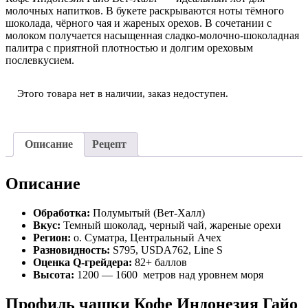
молочных напитков. В букете раскрываются ноты тёмного
шоколада, чёрного чая и жареных орехов. В сочетании с
молоком получается насыщенная сладко-молочно-шоколадная
палитра с приятной плотностью и долгим ореховым
послевкусием.
Этого товара нет в наличии, заказ недоступен.
Описание
Рецепт
Описание
Обработка:
Полумытый
(Вет-Халл)
Вкус:
Темный шоколад, черный чай, жареные орехи
Регион:
о. Суматра, Центральный Ачех
Разновидность:
S795, USDA762, Line S
Оценка Q-грейдера:
82+ баллов
Высота:
1200 — 1600 метров над уровнем моря
Профиль чашки Кофе Индонезия Гайо