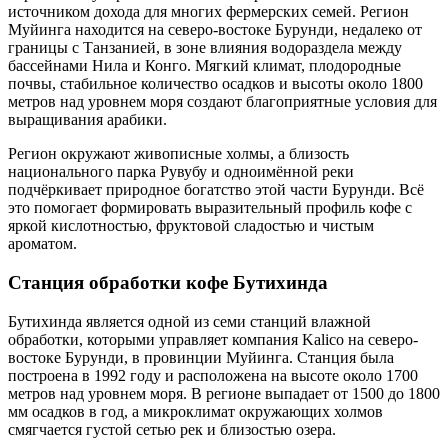
источником дохода для многих фермерских семей. Регион
Муйинга находится на северо-востоке Бурунди, недалеко от
границы с Танзанией, в зоне влияния водораздела между
бассейнами Нила и Конго. Мягкий климат, плодородные
почвы, стабильное количество осадков и высоты около 1800
метров над уровнем моря создают благоприятные условия для
выращивания арабики.
Регион окружают живописные холмы, а близость
национального парка Рувубу и одноимённой реки
подчёркивает природное богатство этой части Бурунди. Всё
это помогает формировать выразительный профиль кофе с
яркой кислотностью, фруктовой сладостью и чистым
ароматом.
Станция обработки кофе Бутихинда
Бутихинда является одной из семи станций влажной
обработки, которыми управляет компания Kalico на северо-
востоке Бурунди, в провинции Муйинга. Станция была
построена в 1992 году и расположена на высоте около 1700
метров над уровнем моря. В регионе выпадает от 1500 до 1800
мм осадков в год, а микроклимат окружающих холмов
смягчается густой сетью рек и близостью озера.