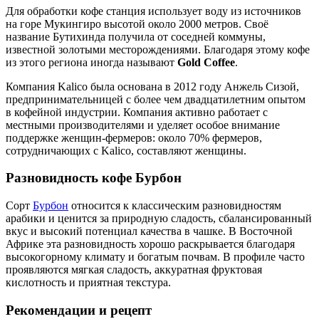
Для обработки кофе станция использует воду из источников
на горе Мукингиро высотой около 2000 метров. Своё
название Бутихинда получила от соседней коммуны,
известной золотыми месторождениями. Благодаря этому кофе
из этого региона иногда называют
Gold Coffee
.
Компания Kalico была основана в 2012 году Анжель Сизой,
предпринимательницей с более чем двадцатилетним опытом
в кофейной индустрии. Компания активно работает с
местными производителями и уделяет особое внимание
поддержке женщин-фермеров: около 70% фермеров,
сотрудничающих с Kalico, составляют женщины.
Разновидность кофе Бурбон
Сорт
Бурбон
относится к классическим разновидностям
арабики и ценится за природную сладость, сбалансированный
вкус и высокий потенциал качества в чашке. В Восточной
Африке эта разновидность хорошо раскрывается благодаря
высокогорному климату и богатым почвам. В профиле часто
проявляются мягкая сладость, аккуратная фруктовая
кислотность и приятная текстура.
Рекомендации и рецепт