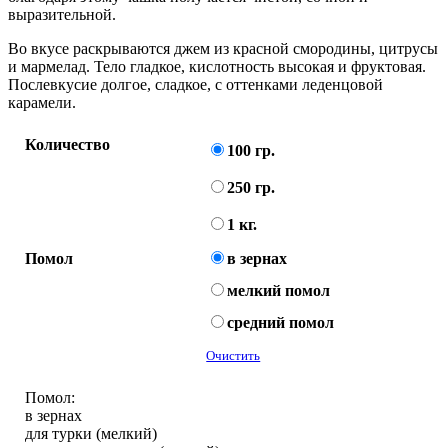
выразительной.
Во вкусе раскрываются джем из красной смородины, цитрусы
и мармелад. Тело гладкое, кислотность высокая и фруктовая.
Послевкусие долгое, сладкое, с оттенками леденцовой
карамели.
Количество
100 гр.
250 гр.
1 кг.
Помол
в зернах
мелкий помол
средний помол
Очистить
Помол:
в зернах
для турки (мелкий)