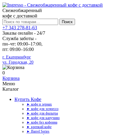
Свежеобжаренный
кофе с доставкой
Искать:
Поиск
+7 343 278-81-63
Заказы онлайн - 24/7
Служба заботы -
пн–чт: 09:00–17:00,
пт: 09:00–16:00
г. Екатеринбург
ул. Городская, 20
0
Корзина
Меню
Каталог
Купить Кофе
► кофе в зернах
► кофе для эспрессо
► кофе для фильтра
► кофе для капучино
► кофе без кофеина
► крепкий кофе
► Barrel Series