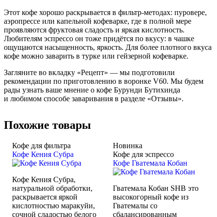
Этот кофе хорошо раскрывается в фильтр-методах: пуровере,
аэропрессе или капельной кофеварке, где в полной мере
проявляются фруктовая сладость и яркая кислотность.
Любителям эспрессо он тоже придётся по вкусу: в чашке
ощущаются насыщенность, яркость. Для более плотного вкуса
кофе можно заварить в турке или гейзерной кофеварке.
Загляните во вкладку «Рецепт» — мы подготовили
рекомендации по приготовлению в воронке V60. Мы будем
рады узнать ваше мнение о кофе Бурунди Бутихинда
и любимом способе заваривания в разделе «Отзывы».
Похожие товары
Кофе для фильтра
Новинка
Кофе Кения Субра
Кофе для эспрессо
Кофе Гватемала Кобан
Кофе Кения Субра,
натуральной обработки,
Гватемала Кобан SHB это
раскрывается яркой
высокогорный кофе из
кислотностью маракуйи,
Гватемалы со
сочной сладостью белого
сбалансированным