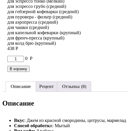
для эспрессо тонко (мелкий)
для эспрессо грубо (средний)
для гейзерной кофеварки (средний)
для пуровера - фильтр (средний)
для аэропресса (средний)
для чашки (средний)
для капельной кофеварки (крупный)
для френч-пресса (крупный)
для колд брю (крупный)
438
Р
Количество
0
Р
товара
Кофе
В корзину
Бурунди
Бутихинда
Описание
Рецепт
Отзывы (0)
Описание
Вкус
: Джем из красной смородины, цитрусы, мармелад
Способ обработк
и: Мытый
Вид кофе:
Арабика