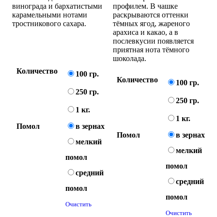
винограда и бархатистыми
профилем. В чашке
карамельными нотами
раскрываются оттенки
тростникового сахара.
тёмных ягод, жареного
арахиса и какао, а в
послевкусии появляется
приятная нота тёмного
шоколада.
Количество
100 гр.
Количество
100 гр.
250 гр.
250 гр.
1 кг.
1 кг.
Помол
в зернах
Помол
в зернах
мелкий
мелкий
помол
помол
средний
средний
помол
помол
Очистить
Очистить