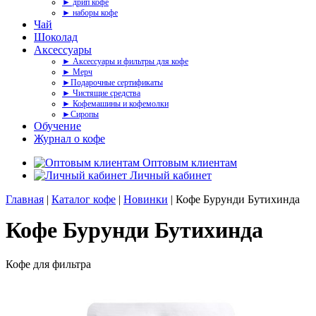
► дрип кофе
► наборы кофе
Чай
Шоколад
Аксессуары
► Аксессуары и фильтры для кофе
► Мерч
►Подарочные сертификаты
► Чистящие средства
► Кофемашины и кофемолки
►Сиропы
Обучение
Журнал о кофе
Оптовым клиентам
Личный кабинет
Главная
|
Каталог кофе
|
Новинки
| Кофе Бурунди Бутихинда
Кофе Бурунди Бутихинда
Кофе для фильтра