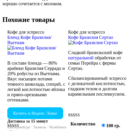
хорошо сочетается с молоком.
Похожие товары
Кофе для эспрессо
Кофе для эспрессо
Бленд Кофе Бразилия/
Кофе Бразилия Сертао
Вьетнам
Сладкий бразильский кофе
натуральной
обработки от
В составе бленда — 80%
семьи Перейра с фермы
арабики Бразилия Серрадо и
Сертао.
20% робусты из Вьетнама.
Сбалансированный эспрессо
Вкус насыщен нотами
с деликатной кислотностью,
темного шоколада, специй, с
гладким телом и долгим
легкой кислотностью яблока
карамельным послевкусием.
и пряно-ореховыми
оттенками.
Купить в Яндекс Лавке
Оценка
Доставка за 15 минут
Количество
5.00
100 гр.
Екатеринбург · Тюмень · Челябинск
из 5