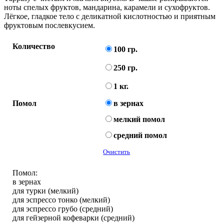
ноты спелых фруктов, мандарина, карамели и сухофруктов.
Лёгкое, гладкое тело с деликатной кислотностью и приятным
фруктовым послевкусием.
Количество
100 гр.
250 гр.
1 кг.
Помол
в зернах
мелкий помол
средний помол
Очистить
Помол:
в зернах
для турки (мелкий)
для эспрессо тонко (мелкий)
для эспрессо грубо (средний)
для гейзерной кофеварки (средний)