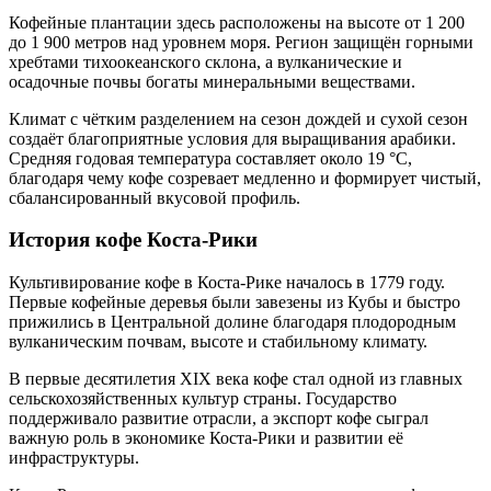
Кофейные плантации здесь расположены на высоте от 1 200
до 1 900 метров над уровнем моря. Регион защищён горными
хребтами тихоокеанского склона, а вулканические и
осадочные почвы богаты минеральными веществами.
Климат с чётким разделением на сезон дождей и сухой сезон
создаёт благоприятные условия для выращивания арабики.
Средняя годовая температура составляет около 19 °C,
благодаря чему кофе созревает медленно и формирует чистый,
сбалансированный вкусовой профиль.
История кофе Коста-Рики
Культивирование кофе в Коста-Рике началось в 1779 году.
Первые кофейные деревья были завезены из Кубы и быстро
прижились в Центральной долине благодаря плодородным
вулканическим почвам, высоте и стабильному климату.
В первые десятилетия XIX века кофе стал одной из главных
сельскохозяйственных культур страны. Государство
поддерживало развитие отрасли, а экспорт кофе сыграл
важную роль в экономике Коста-Рики и развитии её
инфраструктуры.