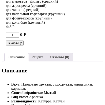
для пуровера - фильтр (средний)
для аэропресса (средний)
для чашки (средний)
для капельной кофеварки (крупный)
для френч-пресса (крупный)
для колд брю (крупный)
443
Р
Количество
0
Р
товара
Кофе
В корзину
Коста-
Рика
Ла
Описание
Рецепт
Отзывы (0)
Пантера
Описание
Вкус
: Плодовые фрукты, сухофрукты, мандарины,
карамель
Способ обработк
и: Мытый
Вид кофе:
Арабика
Разновидность
: Катурра, Катуаи