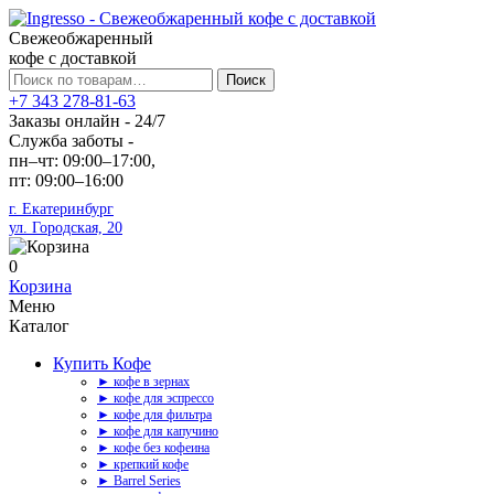
Свежеобжаренный
кофе с доставкой
Искать:
Поиск
+7 343 278-81-63
Заказы онлайн - 24/7
Служба заботы -
пн–чт: 09:00–17:00,
пт: 09:00–16:00
г. Екатеринбург
ул. Городская, 20
0
Корзина
Меню
Каталог
Купить Кофе
► кофе в зернах
► кофе для эспрессо
► кофе для фильтра
► кофе для капучино
► кофе без кофеина
► крепкий кофе
► Barrel Series