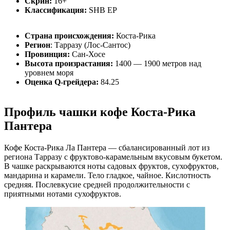
Скрин:
16+
Классификация:
SHB EP
Страна происхождения:
Коста-Рика
Регион
: Тарразу (Лос-Сантос)
Провинция:
Сан-Хосе
Высота произрастания:
1400 — 1900 метров над
уровнем моря
Оценка Q-грейдера:
84.25
Профиль чашки кофе Коста-Рика
Пантера
Кофе Коста-Рика Ла Пантера — сбалансированный лот из
региона Тарразу с фруктово-карамельным вкусовым букетом.
В чашке раскрываются ноты садовых фруктов, сухофруктов,
мандарина и карамели. Тело гладкое, чайное. Кислотность
средняя. Послевкусие средней продолжительности с
приятными нотами сухофруктов.