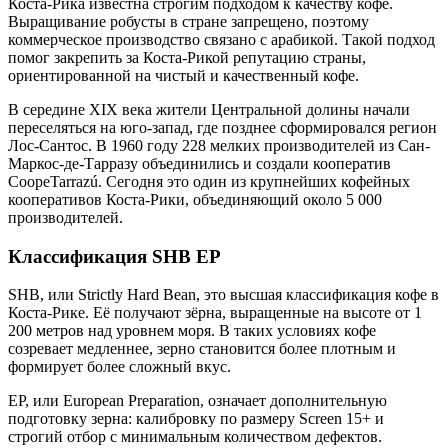
Коста-Рика известна строгим подходом к качеству кофе.
Выращивание робусты в стране запрещено, поэтому
коммерческое производство связано с арабикой. Такой подход
помог закрепить за Коста-Рикой репутацию страны,
ориентированной на чистый и качественный кофе.
В середине XIX века жители Центральной долины начали
переселяться на юго-запад, где позднее сформировался регион
Лос-Сантос. В 1960 году 228 мелких производителей из Сан-
Маркос-де-Тарразу объединились и создали кооператив
CoopeTarrazú. Сегодня это один из крупнейших кофейных
кооперативов Коста-Рики, объединяющий около 5 000
производителей.
Классификация SHB EP
SHB, или Strictly Hard Bean, это высшая классификация кофе в
Коста-Рике. Её получают зёрна, выращенные на высоте от 1
200 метров над уровнем моря. В таких условиях кофе
созревает медленнее, зерно становится более плотным и
формирует более сложный вкус.
EP, или European Preparation, означает дополнительную
подготовку зерна: калибровку по размеру Screen 15+ и
строгий отбор с минимальным количеством дефектов.