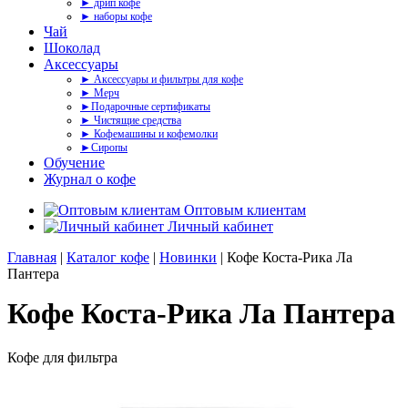
► дрип кофе
► наборы кофе
Чай
Шоколад
Аксессуары
► Аксессуары и фильтры для кофе
► Мерч
►Подарочные сертификаты
► Чистящие средства
► Кофемашины и кофемолки
►Сиропы
Обучение
Журнал о кофе
Оптовым клиентам
Личный кабинет
Главная
|
Каталог кофе
|
Новинки
| Кофе Коста-Рика Ла
Пантера
Кофе Коста-Рика Ла Пантера
Кофе для фильтра