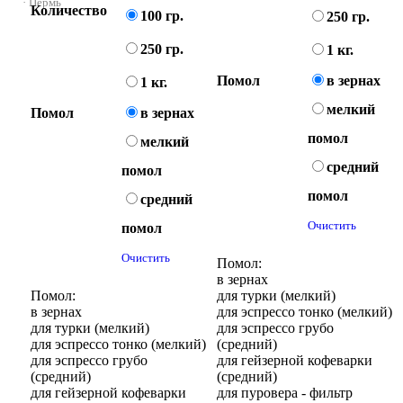
Оценка
· Пермь
Количество
4.75
100 гр.
250 гр.
из 5
250 гр.
1 кг.
Помол
в зернах
1 кг.
мелкий
Помол
в зернах
помол
мелкий
средний
помол
помол
средний
Очистить
помол
Очистить
Помол:
в зернах
Помол:
для турки (мелкий)
в зернах
для эспрессо тонко (мелкий)
для турки (мелкий)
для эспрессо грубо
для эспрессо тонко (мелкий)
(средний)
для эспрессо грубо
для гейзерной кофеварки
(средний)
(средний)
для гейзерной кофеварки
для пуровера - фильтр