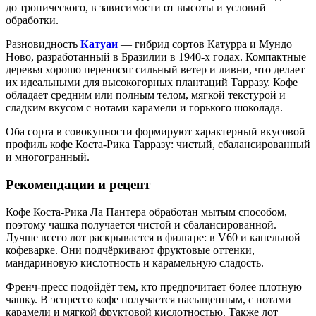
до тропического, в зависимости от высоты и условий
обработки.
Разновидность
Катуаи
— гибрид сортов Катурра и Мундо
Ново, разработанный в Бразилии в 1940-х годах. Компактные
деревья хорошо переносят сильный ветер и ливни, что делает
их идеальными для высокогорных плантаций Тарразу. Кофе
обладает средним или полным телом, мягкой текстурой и
сладким вкусом с нотами карамели и горького шоколада.
Оба сорта в совокупности формируют характерный вкусовой
профиль кофе Коста-Рика Тарразу: чистый, сбалансированный
и многогранный.
Рекомендации и рецепт
Кофе Коста-Рика Ла Пантера обработан мытым способом,
поэтому чашка получается чистой и сбалансированной.
Лучше всего лот раскрывается в фильтре: в V60 и капельной
кофеварке. Они подчёркивают фруктовые оттенки,
мандариновую кислотность и карамельную сладость.
Френч-пресс подойдёт тем, кто предпочитает более плотную
чашку. В эспрессо кофе получается насыщенным, с нотами
карамели и мягкой фруктовой кислотностью. Также лот