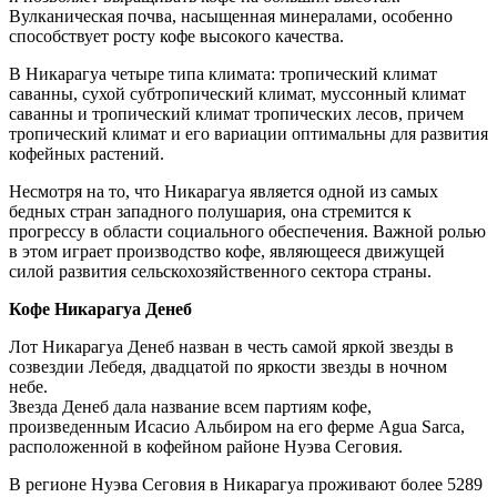
Вулканическая почва, насыщенная минералами, особенно
способствует росту кофе высокого качества.
В Никарагуа четыре типа климата: тропический климат
саванны, сухой субтропический климат, муссонный климат
саванны и тропический климат тропических лесов, причем
тропический климат и его вариации оптимальны для развития
кофейных растений.
Несмотря на то, что Никарагуа является одной из самых
бедных стран западного полушария, она стремится к
прогрессу в области социального обеспечения. Важной ролью
в этом играет производство кофе, являющееся движущей
силой развития сельскохозяйственного сектора страны.
Кофе Никарагуа Денеб
Лот Никарагуа Денеб назван в честь самой яркой звезды в
созвездии Лебедя, двадцатой по яркости звезды в ночном
небе.
Звезда Денеб дала название всем партиям кофе,
произведенным Исасио Альбиром на его ферме Agua Sarca,
расположенной в кофейном районе Нуэва Сеговия.
В регионе Нуэва Сеговия в Никарагуа проживают более 5289