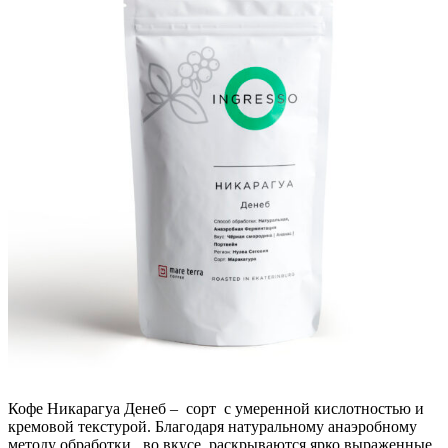
Кофе Никарагуа Денеб – сорт с умеренной кислотностью и
кремовой текстурой. Благодаря натуральному анаэробному
методу обработки, во вкусе раскрываются ярко выраженные