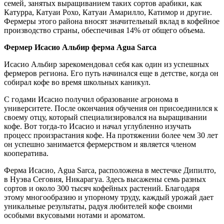
семей, занятых выращиванием таких сортов арабики, как
Катурра, Катуаи Рохо, Катуаи Амарилло, Катимор и другие.
Фермеры этого района вносят значительный вклад в кофейное
производство страны, обеспечивая 14% от общего объема.
Фермер Исасио Альбир ферма Agua Sarca
Исасио Альбир зарекомендовал себя как один из успешных
фермеров региона. Его путь начинался еще в детстве, когда он
собирал кофе во время школьных каникул.
С годами Исасио получил образование агронома в
университете. После окончания обучения он присоединился к
своему отцу, который специализировался на выращивании
кофе. Вот тогда-то Исасио и начал углубленно изучать
процесс произрастания кофе. На протяжении более чем 30 лет
он успешно занимается фермерством и является членом
кооператива.
Ферма Исасио, Agua Sarca, расположена в местечке Дипилто,
в Нуэва Сеговия, Никарагуа. Здесь высажены семь разных
сортов и около 300 тысяч кофейных растений. Благодаря
этому многообразию и упорному труду, каждый урожай дает
уникальные результаты, радуя любителей кофе своими
особыми вкусовыми нотами и ароматом.