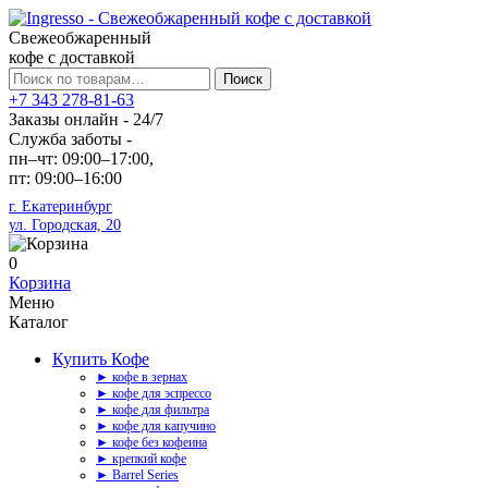
Свежеобжаренный
кофе с доставкой
Искать:
Поиск
+7 343 278-81-63
Заказы онлайн - 24/7
Служба заботы -
пн–чт: 09:00–17:00,
пт: 09:00–16:00
г. Екатеринбург
ул. Городская, 20
0
Корзина
Меню
Каталог
Купить Кофе
► кофе в зернах
► кофе для эспрессо
► кофе для фильтра
► кофе для капучино
► кофе без кофеина
► крепкий кофе
► Barrel Series