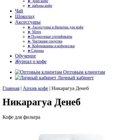
► дрип кофе
► наборы кофе
Чай
Шоколад
Аксессуары
► Аксессуары и фильтры для кофе
► Мерч
►Подарочные сертификаты
► Чистящие средства
► Кофемашины и кофемолки
►Сиропы
Обучение
Журнал о кофе
Оптовым клиентам
Личный кабинет
Главная
|
Архив кофе
| Никарагуа Денеб
Никарагуа Денеб
Кофе для фильтра