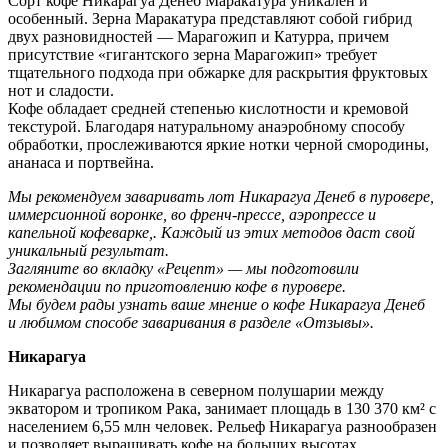
Сорт кофе Никарагуа Денеб Маракатура уникален и
особенный. Зерна Маракатура представляют собой гибрид
двух разновидностей — Марагожип и Катурра, причем
присутствие «гигантского зерна Марагожип» требует
тщательного подхода при обжарке для раскрытия фруктовых
нот и сладости.
Кофе обладает средней степенью кислотности и кремовой
текстурой. Благодаря натуральному анаэробному способу
обработки, прослеживаются яркие нотки черной смородины,
ананаса и портвейна.
Мы рекомендуем заваривать лот Никарагуа Денеб в пуровере,
иммерсионной воронке, во френч-прессе, аэропрессе и
капельной кофеварке,. Каждый из этих методов даст свой
уникальный результат.
Загляните во вкладку «Рецепт» — мы подготовили
рекомендации по приготовлению кофе в пуровере.
Мы будем рады узнать ваше мнение о кофе Никарагуа Денеб
и любимом способе заваривания в разделе «Отзывы».
Никарагуа
Никарагуа расположена в северном полушарии между
экватором и тропиком Рака, занимает площадь в 130 370 км² с
населением 6,55 млн человек. Рельеф Никарагуа разнообразен
и позволяет выращивать кофе на больших высотах.