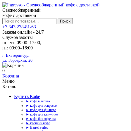
Свежеобжаренный
кофе с доставкой
Искать:
Поиск
+7 343 278-81-63
Заказы онлайн - 24/7
Служба заботы -
пн–чт: 09:00–17:00,
пт: 09:00–16:00
г. Екатеринбург
ул. Городская, 20
0
Корзина
Меню
Каталог
Купить Кофе
► кофе в зернах
► кофе для эспрессо
► кофе для фильтра
► кофе для капучино
► кофе без кофеина
► крепкий кофе
► Barrel Series