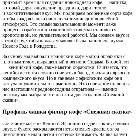
приходит время для создания новогоднего кофе — напитка,
который дарит ощущение праздника, дарит тепло
и восхитительный вкус. Мы подбираем особенные сорта кофе,
чтобы каждая чашка наполняла зимние дни волшебной
атмосферой. Это самый захватывающий момент: даже
процесс разработки праздничной этикетки становится
кропотливой, но увлекательной работой. Мы создаём вкус и
атмосферу, чтобы каждая упаковка была наполнена духом
Нового Года и Рождества.
За основу мы выбрали эфиопский кофе мытой обработки с
плотным телом, выращенный в регионе Сидама. Второй лот
— кенийский кофе, также мытой обработки. Считается, что
кенийские сорта сложно сочетать в блендах из-за их яркого и
комплексного вкуса. Но в тандеме с эфиопским кофе они
зазвучали удивительно гармонично. Это сочетание стало для
нас настоящим предновогодним открытием — именно
поэтому мы выбрали эти два лота для создания «Снежной
сказки».
Профиль чашки фильтр кофе «Снежная сказка»
Сочетание кофе из Кении и Эфиопии создаёт яркий, сочный
вкус, в букете раскрываются ноты спелых красных ягод,
цветочного мёда и лёгкий оттенок бергамота. Чашка радует