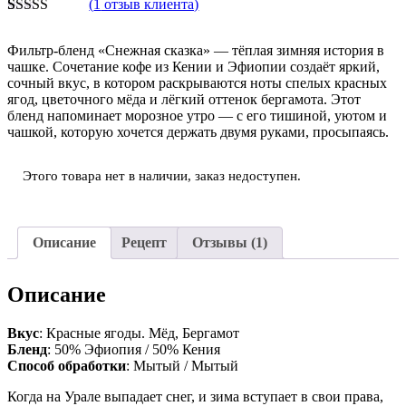
(
1
отзыв клиента)
Рейтинг
1
5.00
из 5 на
Фильтр-бленд «Снежная сказка» — тёплая зимняя история в
основе
чашке. Сочетание кофе из Кении и Эфиопии создаёт яркий,
опроса
сочный вкус, в котором раскрываются ноты спелых красных
пользователя
ягод, цветочного мёда и лёгкий оттенок бергамота. Этот
бленд напоминает морозное утро — с его тишиной, уютом и
чашкой, которую хочется держать двумя руками, просыпаясь.
Этого товара нет в наличии, заказ недоступен.
Описание
Рецепт
Отзывы (1)
Описание
Вкус
: Красные ягоды. Мёд, Бергамот
Бленд
: 50% Эфиопия / 50% Кения
Способ обработки
: Мытый / Мытый
Когда на Урале выпадает снег, и зима вступает в свои права,