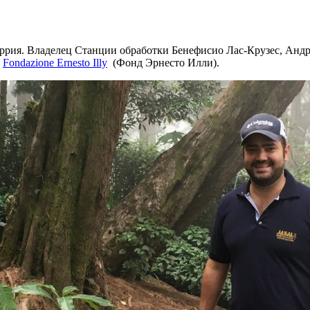
ррия. Владелец Станции обработки Бенефисио Лас-Крузес, Андр
е
Fondazione Ernesto Illy
(Фонд Эрнесто Илли).