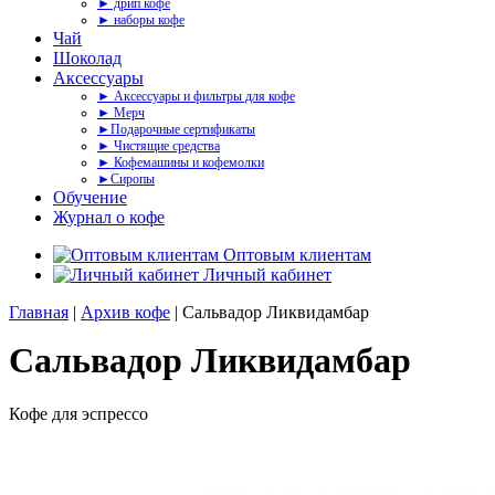
► дрип кофе
► наборы кофе
Чай
Шоколад
Аксессуары
► Аксессуары и фильтры для кофе
► Мерч
►Подарочные сертификаты
► Чистящие средства
► Кофемашины и кофемолки
►Сиропы
Обучение
Журнал о кофе
Оптовым клиентам
Личный кабинет
Главная
|
Архив кофе
| Сальвадор Ликвидамбар
Сальвадор Ликвидамбар
Кофе для эспрессо