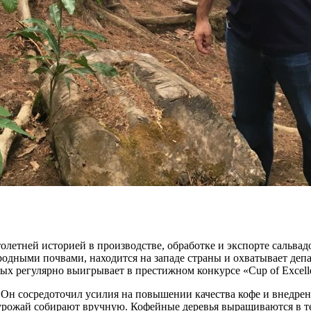
олетней историей в производстве, обработке и экспорте сальва
одными почвами, находится на западе страны и охватывает депа
ых регулярно выигрывает в престижном конкурсе «Cup of Excell
. Он сосредоточил усилия на повышении качества кофе и внедр
 урожай собирают вручную. Кофейные деревья выращиваются в те