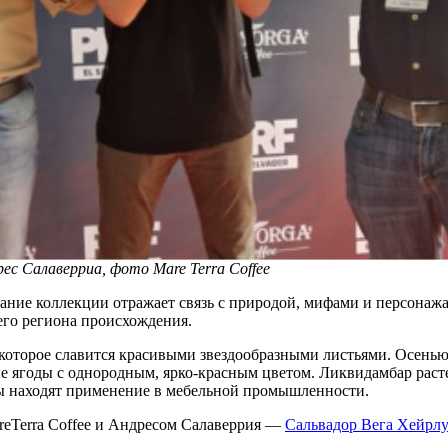
рес Салаверриа
, фото Mare Terra Coffee
звание коллекции отражает связь с природой, мифами и персонаж
его региона происхождения.
), которое славится красивыми звездообразными листьями. Осень
 ягоды с однородным, ярко-красным цветом. Ликвидамбар расте
ды находят применение в мебельной промышленности.
reTerra Coffee и Андресом Салаверрия —
Сальвадор Вега Хейрл