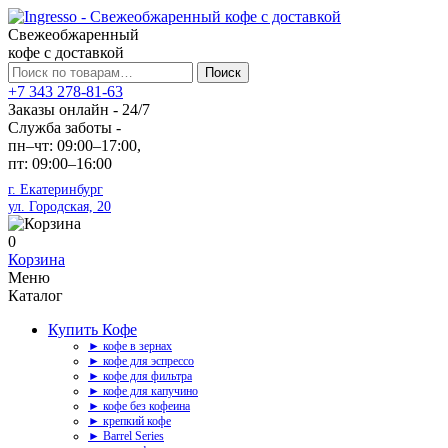
Свежеобжаренный
кофе с доставкой
Искать:
Поиск
+7 343 278-81-63
Заказы онлайн - 24/7
Служба заботы -
пн–чт: 09:00–17:00,
пт: 09:00–16:00
г. Екатеринбург
ул. Городская, 20
0
Корзина
Меню
Каталог
Купить Кофе
► кофе в зернах
► кофе для эспрессо
► кофе для фильтра
► кофе для капучино
► кофе без кофеина
► крепкий кофе
► Barrel Series