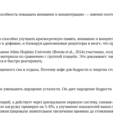
способность повышать внимание и концентрацию — именно поэт
а способно улучшать краткосрочную память, внимание и концен
 и дофамин, и блокируя аденозиновые рецепторы в мозге, что п
и Johns Hopkins University (Borota et al., 2014) участники, п
 материала по сравнению с группой плацебо. Это доказывает: 
я и быстро реагировать.
ценного сна и отдыха. Поэтому кофе для бодрости и энергии ст
 уменьшить ощущение усталости. Он дает ощущение бодрости и 
алорий, а действует через центральную нервную систему, снижая
нагрузку примерно на 5–6%, а улучшение показателей выносливос
 демонстрировали значительное увеличение времени до утомления