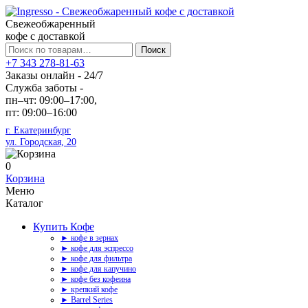
Свежеобжаренный
кофе с доставкой
Искать:
Поиск
+7 343 278-81-63
Заказы онлайн - 24/7
Служба заботы -
пн–чт: 09:00–17:00,
пт: 09:00–16:00
г. Екатеринбург
ул. Городская, 20
0
Корзина
Меню
Каталог
Купить Кофе
► кофе в зернах
► кофе для эспрессо
► кофе для фильтра
► кофе для капучино
► кофе без кофеина
► крепкий кофе
► Barrel Series