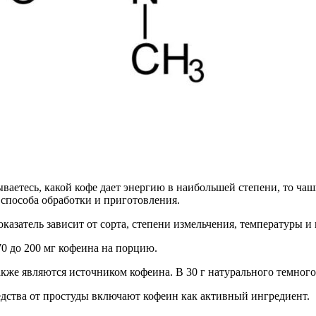
ваетесь, какой кофе дает энергию в наибольшей степени, то чашк
 способа обработки и приготовления.
оказатель зависит от сорта, степени измельчения, температуры и
0 до 200 мг кофеина на порцию.
также являются источником кофеина. В 30 г натурального темног
едства от простуды включают кофеин как активный ингредиент.