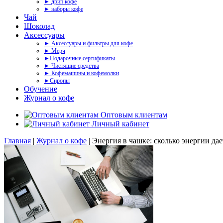
► дрип кофе
► наборы кофе
Чай
Шоколад
Аксессуары
► Аксессуары и фильтры для кофе
► Мерч
►Подарочные сертификаты
► Чистящие средства
► Кофемашины и кофемолки
►Сиропы
Обучение
Журнал о кофе
Оптовым клиентам
Личный кабинет
Главная
|
Журнал о кофе
|
Энергия в чашке: сколько энергии дае