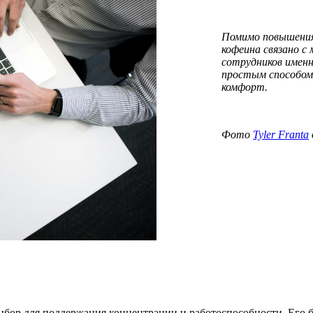
Помимо повышения
кофеина связано с
сотрудников именн
простым способом
комфорт.
Фото
Tyler Franta
р для поддержания концентрации и работоспособности. Его бо