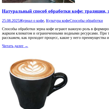
Натуральный способ обработки кофе: традиции, 
25.08.2025
Журнал о кофе
,
Культура кофе
Способы обработки
Способы обработки зерна кофе играют важную роль в формиров
жарким климатом и ограниченными водными ресурсами. При тако
расскажем, как проходит процесс, какие у него преимущества и
Натуральный
Читать далее
→
способ
обработки
кофе:
традиции,
этапы,
преимущества