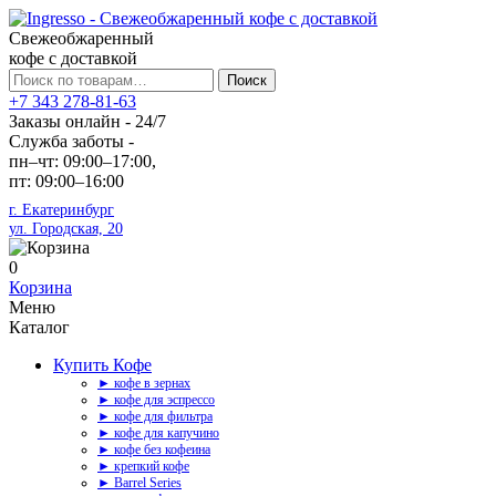
Свежеобжаренный
кофе с доставкой
Искать:
Поиск
+7 343 278-81-63
Заказы онлайн - 24/7
Служба заботы -
пн–чт: 09:00–17:00,
пт: 09:00–16:00
г. Екатеринбург
ул. Городская, 20
0
Корзина
Меню
Каталог
Купить Кофе
► кофе в зернах
► кофе для эспрессо
► кофе для фильтра
► кофе для капучино
► кофе без кофеина
► крепкий кофе
► Barrel Series