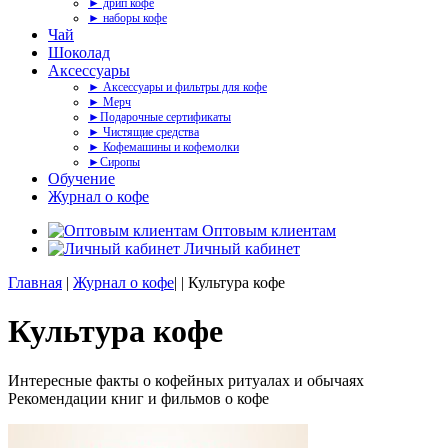
► дрип кофе
► наборы кофе
Чай
Шоколад
Аксессуары
► Аксессуары и фильтры для кофе
► Мерч
►Подарочные сертификаты
► Чистящие средства
► Кофемашины и кофемолки
►Сиропы
Обучение
Журнал о кофе
Оптовым клиентам
Личный кабинет
Главная
|
Журнал о кофе
|
|
Культура кофе
Культура кофе
Интересные факты о кофейных ритуалах и обычаях
Рекомендации книг и фильмов о кофе