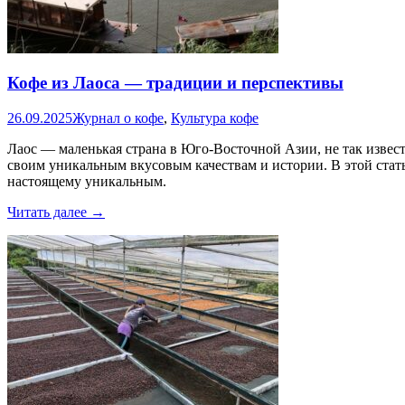
для
бодрости
Кофе из Лаоса — традиции и перспективы
26.09.2025
Журнал о кофе
,
Культура кофе
Лаос — маленькая страна в Юго-Восточной Азии, не так извест
своим уникальным вкусовым качествам и истории. В этой стать
настоящему уникальным.
Кофе
Читать далее
→
из
Лаоса
—
традиции
и
перспективы