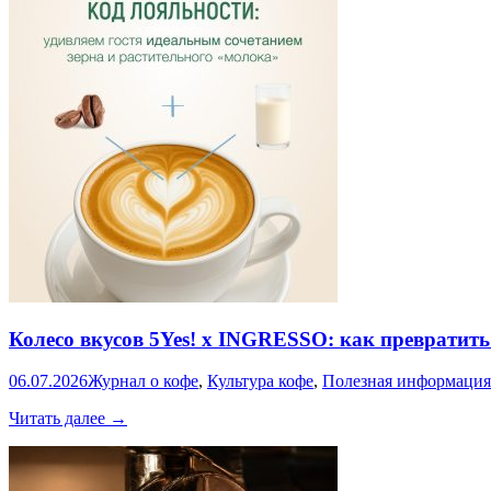
Колесо вкусов 5Yes! x INGRESSO: как превратит
06.07.2026
Журнал о кофе
,
Культура кофе
,
Полезная информация
Колесо
Читать далее
→
вкусов
5Yes!
x