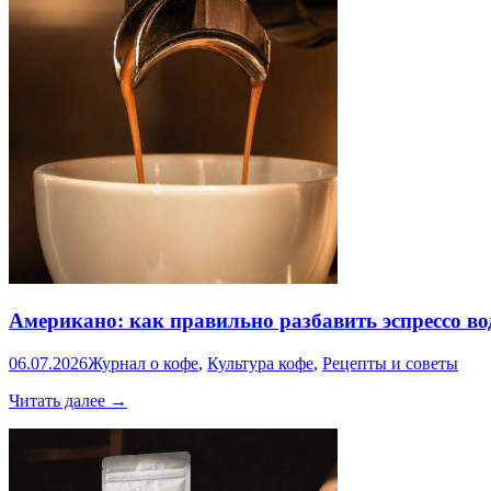
INGRESSO:
как
превратить
капучино
в
инструмент
продаж
Американо: как правильно разбавить эспрессо во
06.07.2026
Журнал о кофе
,
Культура кофе
,
Рецепты и советы
Американо:
Читать далее
→
как
правильно
разбавить
эспрессо