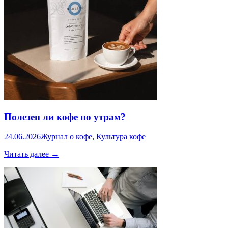
водой
Полезен ли кофе по утрам?
24.06.2026
Журнал о кофе
,
Культура кофе
Полезен
Читать далее
→
ли
кофе
по
утрам?