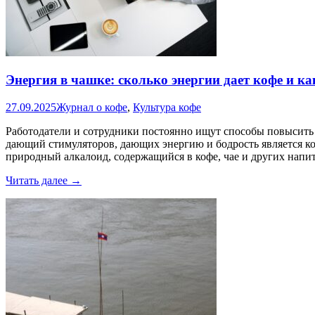
Энергия в чашке: сколько энергии дает кофе и к
27.09.2025
Журнал о кофе
,
Культура кофе
Работодатели и сотрудники постоянно ищут способы повысить 
дающий стимуляторов, дающих энергию и бодрость является к
природный алкалоид, содержащийся в кофе, чае и других напи
Энергия
Читать далее
→
в
чашке:
сколько
энергии
дает
кофе
и
какой
кофе
лучше