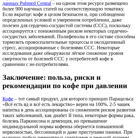
данных Pubmed Central
– на одном этом ресурсе размещено
более 900 научных статей на соответствующую тематику.
Если вкратце: кофе в целом безопасен и, при соблюдении
определенных условий и умеренном потреблении, даже
полезен для сердечно-сосудистой системы (ССС), поскольку
ассоциируется с пониженным риском некоторых сердечно-
сосудистых заболеваний. Полифенолы в его составе способны
тормозить провоспалительные процессы и оксидативный
стресс, ассоциированные с болезнями ССС. Некоторые
исследования даже обнаружили лёгкое снижение уровня
смертности от болезней ССС у потребителей кофе в
сравнении с не-потребителями.
Заключение: польза, риски и
рекомендации по кофе при давлении
Кофе
– тот самый продукт, для которого принцип Парацельса
«Всё есть яд и всё есть лекарство» верен на 100%. 2-5 чашек
напитка в день ассоциированы со снижением рисков развития
таких заболеваний, как диабет II типа, некоторые формы рака,
болезнь Паркинсона и деменция, но превышение
индивидуальной нормы кофеина обернется повышенной
нервозностью, бессонницей и даже приступами паники. При
наличии любых неприятных симптомов и реакций лучшим