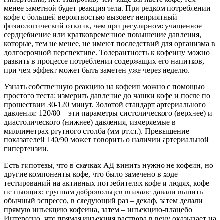
менее заметной будет реакция тела. При редком потреблении
кофе с большей вероятностью вызовет неприятный
физиологический отклик, чем при регулярном: учащенное
сердцебиение или кратковременное повышение давления,
которые, тем не менее, не имеют последствий для организма в
долгосрочной перспективе. Толерантность к кофеину можно
развить в процессе потребления содержащих его напитков,
при чем эффект может быть заметен уже через неделю.
Узнать собственную реакцию на кофеин можно с помощью
простого теста: измерить давление до чашки кофе и после по
прошествии 30-120 минут. Золотой стандарт артериального
давления: 120/80 – эти параметры систолического (верхнее) и
диастолического (нижнее) давления, измеряемые в
миллиметрах ртутного столба (мм рт.ст.). Превышение
показателей 140/90 может говорить о наличии артериальной
гипертензии.
Есть гипотезы, что в скачках АД винить нужно не кофеин, но
другие компоненты кофе, что было замечено в ходе
тестирований на активных потребителях кофе и людях, кофе
не пьющих: группам добровольцев вначале давали выпить
обычный эспрессо, в следующий раз – декаф, затем делали
прямую инъекцию кофеина, затем – инъекцию-плацебо.
Интересно, что прямая инъекция раствора в вену оказывает на