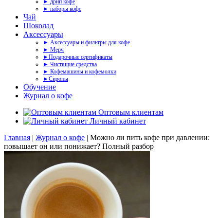
► дрип кофе
► наборы кофе
Чай
Шоколад
Аксессуары
► Аксессуары и фильтры для кофе
► Мерч
►Подарочные сертификаты
► Чистящие средства
► Кофемашины и кофемолки
►Сиропы
Обучение
Журнал о кофе
Оптовым клиентам
Личный кабинет
Главная
|
Журнал о кофе
|
Можно ли пить кофе при давлении:
повышает он или понижает? Полный разбор