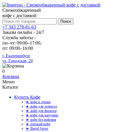
Свежеобжаренный
кофе с доставкой
Искать:
Поиск
+7 343 278-81-63
Заказы онлайн - 24/7
Служба заботы -
пн–чт: 09:00–17:00,
пт: 09:00–16:00
г. Екатеринбург
ул. Городская, 20
0
Корзина
Меню
Каталог
Купить Кофе
► кофе в зернах
► кофе для эспрессо
► кофе для фильтра
► кофе для капучино
► кофе без кофеина
► крепкий кофе
► Barrel Series