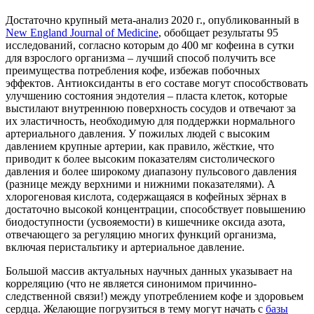
Достаточно крупный мета-анализ 2020 г., опубликованный в
New England Journal of Medicine
, обобщает результаты 95
исследований, согласно которым до 400 мг кофеина в сутки
для взрослого организма – лучший способ получить все
преимущества потребления кофе, избежав побочных
эффектов. Антиоксиданты в его составе могут способствовать
улучшению состояния эндотелия – пласта клеток, которые
выстилают внутреннюю поверхность сосудов и отвечают за
их эластичность, необходимую для поддержки нормального
артериального давления. У пожилых людей с высоким
давлением крупные артерии, как правило, жёсткие, что
приводит к более высоким показателям систолического
давления и более широкому диапазону пульсового давления
(разнице между верхними и нижними показателями). А
хлорогеновая кислота, содержащаяся в кофейных зёрнах в
достаточно высокой концентрации, способствует повышению
биодоступности (усвояемости) в кишечнике оксида азота,
отвечающего за регуляцию многих функций организма,
включая перистальтику и артериальное давление.
Большой массив актуальных научных данных указывает на
корреляцию (что не является синонимом причинно-
следственной связи!) между употреблением кофе и здоровьем
сердца. Желающие погрузиться в тему могут начать с
базы