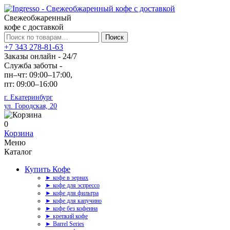
Свежеобжаренный
кофе с доставкой
Искать:
Поиск
+7 343 278-81-63
Заказы онлайн - 24/7
Служба заботы -
пн–чт: 09:00–17:00,
пт: 09:00–16:00
г. Екатеринбург
ул. Городская, 20
0
Корзина
Меню
Каталог
Купить Кофе
► кофе в зернах
► кофе для эспрессо
► кофе для фильтра
► кофе для капучино
► кофе без кофеина
► крепкий кофе
► Barrel Series