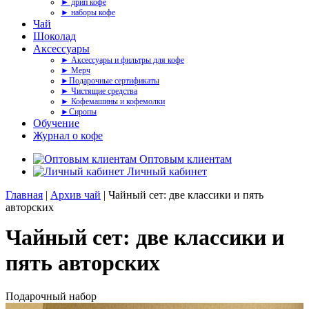
► дрип кофе
► наборы кофе
Чай
Шоколад
Аксессуары
► Аксессуары и фильтры для кофе
► Мерч
►Подарочные сертификаты
► Чистящие средства
► Кофемашины и кофемолки
►Сиропы
Обучение
Журнал о кофе
Оптовым клиентам
Личный кабинет
Главная
|
Архив чай
| Чайный сет: две классики и пять
авторских
Чайный сет: две классики и
пять авторских
Подарочный набор