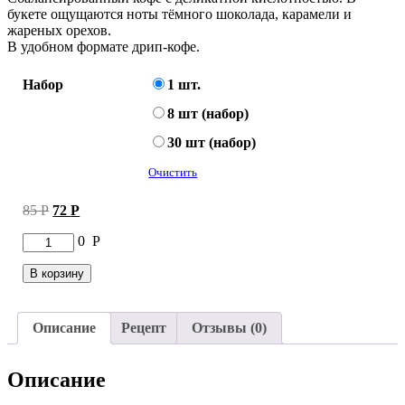
букете ощущаются ноты тёмного шоколада, карамели и
жареных орехов.
В удобном формате дрип-кофе.
Набор
1 шт.
8 шт (набор)
30 шт (набор)
Очистить
Первоначальная
Текущая
85
Р
72
Р
цена
цена:
Количество
0
Р
составляла
72 руб..
товара
85 руб..
Кофе
В корзину
Китай
Юньнань
в
Описание
Рецепт
Отзывы (0)
дрип-
пакете
Описание