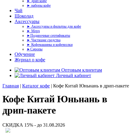
► дрип кофе
► наборы кофе
Чай
Шоколад
Аксессуары
► Аксессуары и фильтры для кофе
► Мерч
►Подарочные сертификаты
► Чистящие средства
► Кофемашины и кофемолки
►Сиропы
Обучение
Журнал о кофе
Оптовым клиентам
Личный кабинет
Главная
|
Каталог кофе
| Кофе Китай Юньнань в дрип-пакете
Кофе Китай Юньнань в
дрип-пакете
СКИДКА 15% - до 31.08.2026