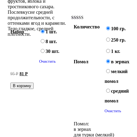
фруктов, яблока и
тростникового сахара.
Послевкусие средней
продолжительности, с
оттенками ягод и карамели.
Оценка
Количество
5.00
100 гр.
Тело гладкое, средней
Набор
1 шт.
из 5
плотности.
250 гр.
8 шт.
30 шт.
1 кг.
Очистить
Помол
в зернах
мелкий
Первоначальная
Текущая
95
Р
81
Р
цена
цена:
помол
составляла
81 руб..
В корзину
95 руб..
средний
помол
Очистить
Помол:
в зернах
для турки (мелкий)