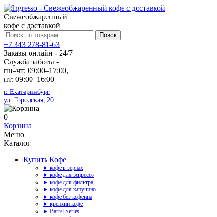
Свежеобжаренный
кофе с доставкой
Искать:
Поиск
+7 343 278-81-63
Заказы онлайн - 24/7
Служба заботы -
пн–чт: 09:00–17:00,
пт: 09:00–16:00
г. Екатеринбург
ул. Городская, 20
0
Корзина
Меню
Каталог
Купить Кофе
► кофе в зернах
► кофе для эспрессо
► кофе для фильтра
► кофе для капучино
► кофе без кофеина
► крепкий кофе
► Barrel Series