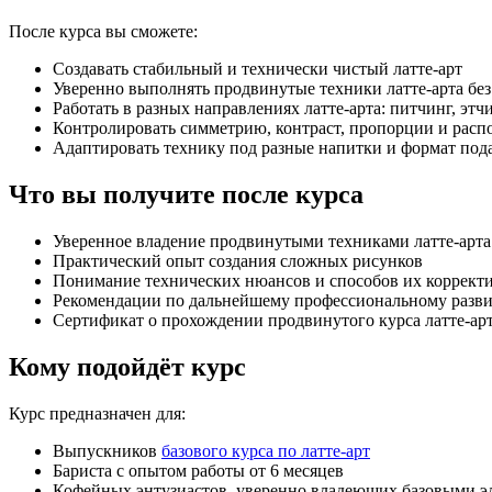
После курса вы сможете:
Создавать стабильный и технически чистый латте-арт
Уверенно выполнять продвинутые техники латте-арта без
Работать в разных направлениях латте-арта: питчинг, этчи
Контролировать симметрию, контраст, пропорции и расп
Адаптировать технику под разные напитки и формат под
Что вы получите после курса
Уверенное владение продвинутыми техниками латте-арта
Практический опыт создания сложных рисунков
Понимание технических нюансов и способов их коррект
Рекомендации по дальнейшему профессиональному разв
Сертификат о прохождении продвинутого курса латте-ар
Кому подойдёт курс
Курс предназначен для:
Выпускников
базового курса по латте-арт
Бариста с опытом работы от 6 месяцев
Кофейных энтузиастов, уверенно владеющих базовыми эле