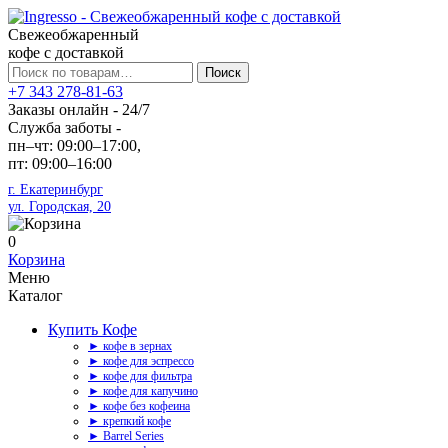
Свежеобжаренный
кофе с доставкой
Искать:
Поиск
+7 343 278-81-63
Заказы онлайн - 24/7
Служба заботы -
пн–чт: 09:00–17:00,
пт: 09:00–16:00
г. Екатеринбург
ул. Городская, 20
0
Корзина
Меню
Каталог
Купить Кофе
► кофе в зернах
► кофе для эспрессо
► кофе для фильтра
► кофе для капучино
► кофе без кофеина
► крепкий кофе
► Barrel Series