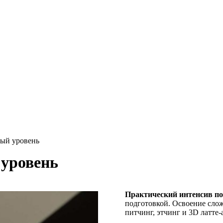
тый уровень
 уровень
Практический интенсив по
подготовкой. Освоение сло
питчинг, этчинг и 3D латте-а