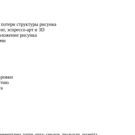
 потери структуры рисунка
нг, эспрессо-арт и 3D
оложение рисунка
ачи
ировки
итию
та
ментами латте-арта: сердце, тюльпан, розетта