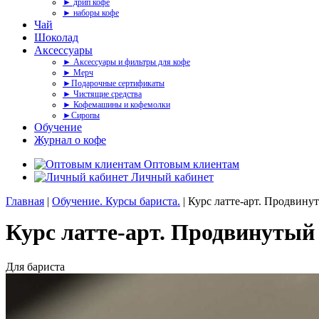
► дрип кофе
► наборы кофе
Чай
Шоколад
Аксессуары
► Аксессуары и фильтры для кофе
► Мерч
►Подарочные сертификаты
► Чистящие средства
► Кофемашины и кофемолки
►Сиропы
Обучение
Журнал о кофе
Оптовым клиентам
Личный кабинет
Главная
|
Обучение. Курсы бариста.
| Курс латте-арт. Продвину
Курс латте-арт. Продвинутый
Для бариста