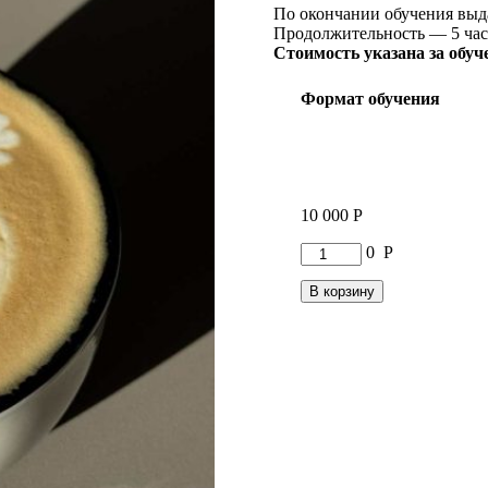
По окончании обучения выда
Продолжительность — 5 час
Стоимость указана за обуче
Формат обучения
10 000
Р
Количество
0
Р
товара
Курс
В корзину
латте-
арт.
Продвинутый
уровень