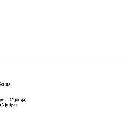
ения
ига (Njuriga)
(Njuriga)