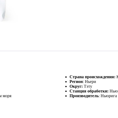
Страна происхождения:
К
Регион
: Ньери
Округ:
Тэту
Станция обработки:
Ньюр
м моря
Производитель
: Ньюрига 