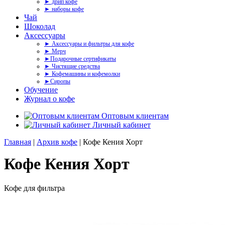
► дрип кофе
► наборы кофе
Чай
Шоколад
Аксессуары
► Аксессуары и фильтры для кофе
► Мерч
►Подарочные сертификаты
► Чистящие средства
► Кофемашины и кофемолки
►Сиропы
Обучение
Журнал о кофе
Оптовым клиентам
Личный кабинет
Главная
|
Архив кофе
| Кофе Кения Хорт
Кофе Кения Хорт
Кофе для фильтра