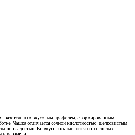
 выразительным вкусовым профилем, сформированным
ботке. Чашка отличается сочной кислотностью, шелковистым
льной сладостью. Во вкусе раскрываются ноты спелых
 и карамели.