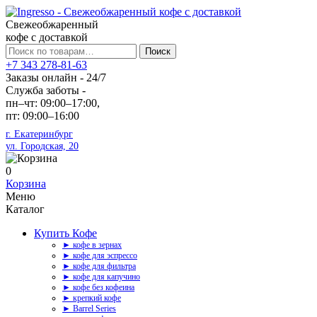
Свежеобжаренный
кофе с доставкой
Искать:
Поиск
+7 343 278-81-63
Заказы онлайн - 24/7
Служба заботы -
пн–чт: 09:00–17:00,
пт: 09:00–16:00
г. Екатеринбург
ул. Городская, 20
0
Корзина
Меню
Каталог
Купить Кофе
► кофе в зернах
► кофе для эспрессо
► кофе для фильтра
► кофе для капучино
► кофе без кофеина
► крепкий кофе
► Barrel Series