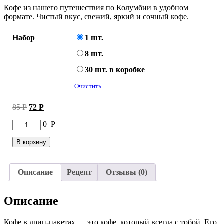
Кофе из нашего путешествия по Колумбии в удобном
формате. Чистый вкус, свежий, яркий и сочный кофе.
Набор
1 шт.
8 шт.
30 шт. в коробке
Очистить
Первоначальная
Текущая
85
Р
72
Р
цена
цена:
Количество
0
Р
составляла
72 руб..
товара
85 руб..
Кофе
В корзину
Колумбия
Хуан
Чаморро
Описание
Рецепт
Отзывы (0)
Велез
в
дрип-
Описание
пакете
Кофе в дрип-пакетах — это кофе, который всегда с тобой. Его