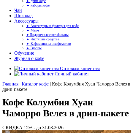
► дрип кофе
► наборы кофе
Чай
Шоколад
Аксессуары
► Аксессуары и фильтры для кофе
► Мерч
►Подарочные сертификаты
► Чистящие средства
► Кофемашины и кофемолки
►Сиропы
Обучение
Журнал о кофе
Оптовым клиентам
Личный кабинет
Главная
|
Каталог кофе
| Кофе Колумбия Хуан Чаморро Велез в
дрип-пакете
Кофе Колумбия Хуан
Чаморро Велез в дрип-пакете
СКИДКА 15% - до 31.08.2026