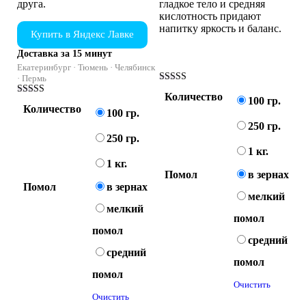
друга.
гладкое тело и средняя
кислотность придают
напитку яркость и баланс.
Купить в Яндекс Лавке
Доставка за 15 минут
Екатеринбург · Тюмень · Челябинск
· Пермь
Оценка
Количество
5.00
100 гр.
Оценка
из 5
Количество
4.43
100 гр.
из 5
250 гр.
250 гр.
1 кг.
1 кг.
Помол
в зернах
Помол
в зернах
мелкий
мелкий
помол
помол
средний
средний
помол
помол
Очистить
Очистить