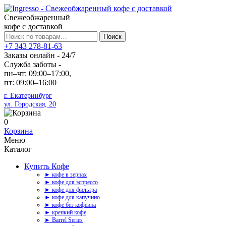
Свежеобжаренный
кофе с доставкой
Искать:
Поиск
+7 343 278-81-63
Заказы онлайн - 24/7
Служба заботы -
пн–чт: 09:00–17:00,
пт: 09:00–16:00
г. Екатеринбург
ул. Городская, 20
0
Корзина
Меню
Каталог
Купить Кофе
► кофе в зернах
► кофе для эспрессо
► кофе для фильтра
► кофе для капучино
► кофе без кофеина
► крепкий кофе
► Barrel Series