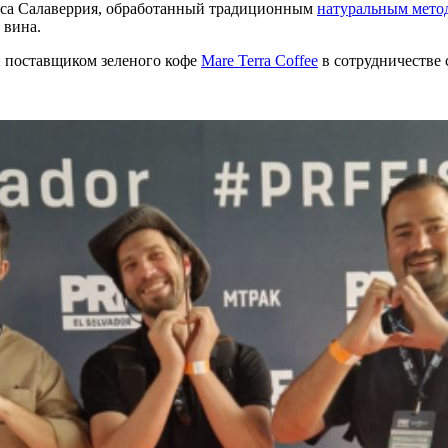
аса Салаверрия, обработанный традиционным
натуральным мето
 вина.
й поставщиком зеленого кофе
Mare Terra Coffee
в сотрудничестве 