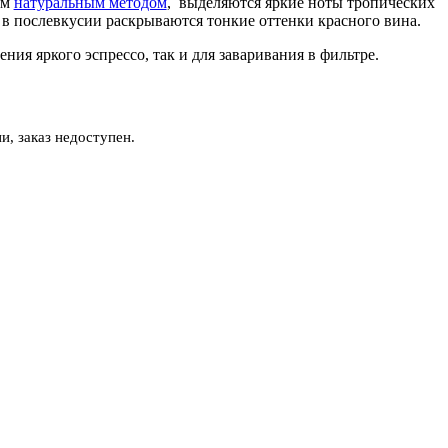
ым
натуральным методом
, выделяются яркие ноты тропических
а в послевкусии раскрываются тонкие оттенки красного вина.
ния яркого эспрессо, так и для заваривания в фильтре.
и, заказ недоступен.