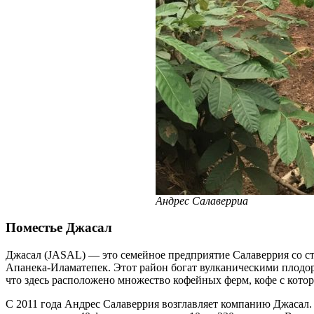
Андрес Салаверриа
Поместье Джасал
Джасал (JASAL) — это семейное предприятие Салаверрия со ст
Апанека-Иламатепек. Этот район богат вулканическими плодор
что здесь расположено множество кофейных ферм, кофе с котор
С 2011 года Андрес Салаверрия возглавляет компанию Джасал