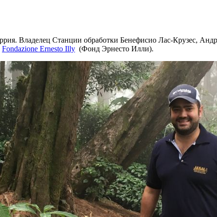
ррия. Владелец Станции обработки Бенефисио Лас-Крузес, Андр
е
Fondazione Ernesto Illy
(Фонд Эрнесто Илли).