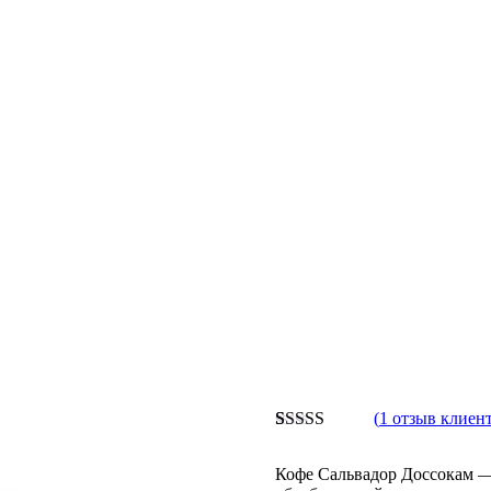
(
1
отзыв клиент
Рейтинг
1
5.00
из 5 на
Кофе Сальвадор Доссокам —
основе