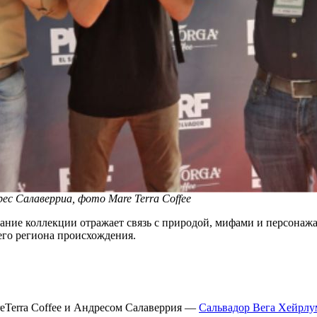
рес Салаверриа
, фото Mare Terra Coffee
звание коллекции отражает связь с природой, мифами и персонаж
его региона происхождения.
reTerra Coffee и Андресом Салаверрия —
Сальвадор Вега Хейрлу