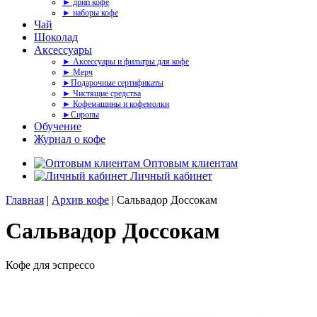
► дрип кофе
► наборы кофе
Чай
Шоколад
Аксессуары
► Аксессуары и фильтры для кофе
► Мерч
►Подарочные сертификаты
► Чистящие средства
► Кофемашины и кофемолки
►Сиропы
Обучение
Журнал о кофе
Оптовым клиентам
Личный кабинет
Главная
|
Архив кофе
| Сальвадор Доссокам
Сальвадор Доссокам
Кофе для эспрессо