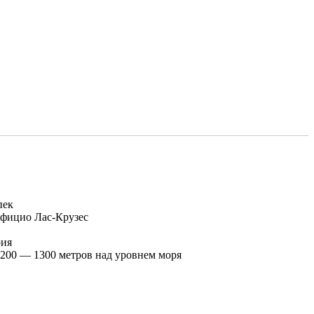
пек
фицио Лас-Крузес
рия
200 — 1300 метров над уровнем моря