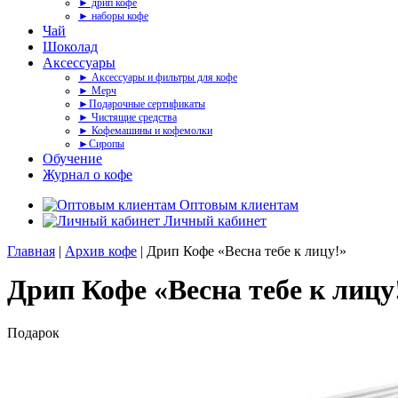
► дрип кофе
► наборы кофе
Чай
Шоколад
Аксессуары
► Аксессуары и фильтры для кофе
► Мерч
►Подарочные сертификаты
► Чистящие средства
► Кофемашины и кофемолки
►Сиропы
Обучение
Журнал о кофе
Оптовым клиентам
Личный кабинет
Главная
|
Архив кофе
| Дрип Кофе «Весна тебе к лицу!»
Дрип Кофе «Весна тебе к лицу
Подарок