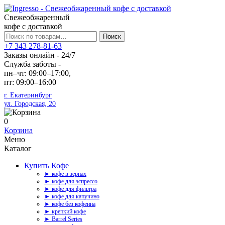
Свежеобжаренный
кофе с доставкой
Искать:
Поиск
+7 343 278-81-63
Заказы онлайн - 24/7
Служба заботы -
пн–чт: 09:00–17:00,
пт: 09:00–16:00
г. Екатеринбург
ул. Городская, 20
0
Корзина
Меню
Каталог
Купить Кофе
► кофе в зернах
► кофе для эспрессо
► кофе для фильтра
► кофе для капучино
► кофе без кофеина
► крепкий кофе
► Barrel Series