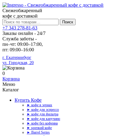
Свежеобжаренный
кофе с доставкой
Искать:
Поиск
+7 343 278-81-63
Заказы онлайн - 24/7
Служба заботы -
пн–чт: 09:00–17:00,
пт: 09:00–16:00
г. Екатеринбург
ул. Городская, 20
0
Корзина
Меню
Каталог
Купить Кофе
► кофе в зернах
► кофе для эспрессо
► кофе для фильтра
► кофе для капучино
► кофе без кофеина
► крепкий кофе
► Barrel Series