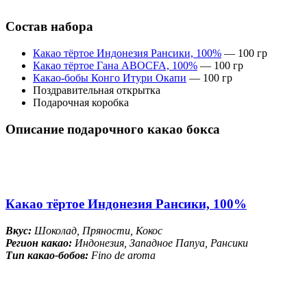
Состав набора
Какао тёртое Индонезия Рансики, 100%
— 100 гр
Какао тёртое Гана ABOCFA, 100%
— 100 гр
Какао-бобы Конго Итури Окапи
— 100 гр
Поздравительная открытка
Подарочная коробка
Описание подарочного какао бокса
Какао тёртое Индонезия Рансики, 100%
Вкус:
Шоколад, Пряности, Кокос
Регион какао:
Индонезия, Западное Папуа, Рансики
Тип какао-бобов:
Fino de aroma