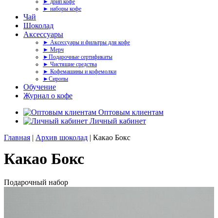
► дрип кофе
► наборы кофе
Чай
Шоколад
Аксессуары
► Аксессуары и фильтры для кофе
► Мерч
►Подарочные сертификаты
► Чистящие средства
► Кофемашины и кофемолки
►Сиропы
Обучение
Журнал о кофе
Оптовым клиентам
Личный кабинет
Главная
|
Архив шоколад
| Какао Бокс
Какао Бокс
Подарочный набор