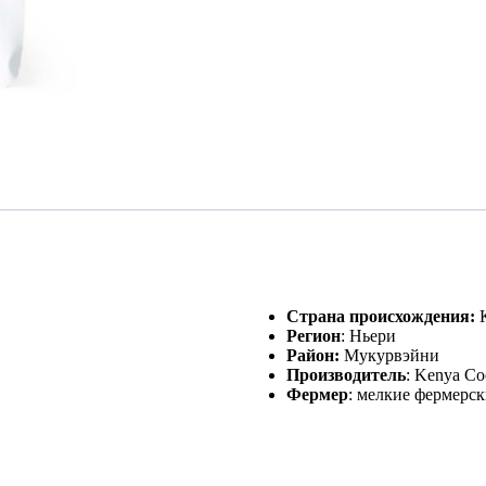
Страна происхождения:
К
Регион
: Ньери
Район:
Мукурвэйни
Производитель
: Kenya Co
Фермер
: мелкие фермерск