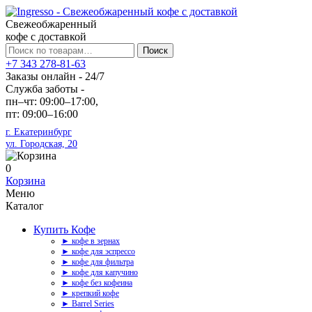
Свежеобжаренный
кофе с доставкой
Искать:
Поиск
+7 343 278-81-63
Заказы онлайн - 24/7
Служба заботы -
пн–чт: 09:00–17:00,
пт: 09:00–16:00
г. Екатеринбург
ул. Городская, 20
0
Корзина
Меню
Каталог
Купить Кофе
► кофе в зернах
► кофе для эспрессо
► кофе для фильтра
► кофе для капучино
► кофе без кофеина
► крепкий кофе
► Barrel Series