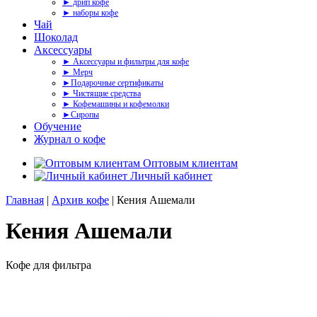
► дрип кофе
► наборы кофе
Чай
Шоколад
Аксессуары
► Аксессуары и фильтры для кофе
► Мерч
►Подарочные сертификаты
► Чистящие средства
► Кофемашины и кофемолки
►Сиропы
Обучение
Журнал о кофе
Оптовым клиентам
Личный кабинет
Главная
|
Архив кофе
| Кения Ашемали
Кения Ашемали
Кофе для фильтра