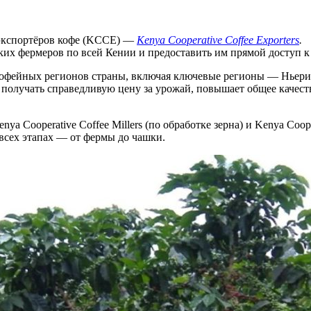
экспортёров кофе (KCCE) —
Kenya Cooperative Coffee Exporters
.
лких фермеров по всей Кении и предоставить им прямой доступ 
кофейных регионов страны, включая ключевые регионы — Ньери,
 получать справедливую цену за урожай, повышает общее качест
a Cooperative Coffee Millers (по обработке зерна) и Kenya Coope
всех этапах — от фермы до чашки.