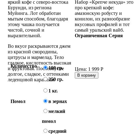
яркий кофе с северо-востока
Набор «Крепче некуда» это
Бурунди, из региона
про крепкий кофе:
Муйинга. Лот обработан
амазонскую робусту и
мытым способом, благодаря
конилон, их разнообразие
этому чашка получается
вкусовых профилей и тот
чистой, сочной и
самый уральский вайб.
выразительной.
Ограниченная Серия
Во вкусе раскрываются джем
из красной смородины,
цитрусы и мармелад. Тело
гладкое, кислотность высокая
Количество
100 гр.
и фруктовая. Послевкусие
Цена:
1 999
Р
долгое, сладкое, с оттенками
В корзину
250 гр.
леденцовой карамели.
1 кг.
Помол
в зернах
мелкий
помол
средний