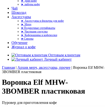
► дрип кофе
► наборы кофе
Чай
Шоколад
Аксессуары
► Аксессуары и фильтры для кофе
► Мерч
►Подарочные сертификаты
► Чистящие средства
► Кофемашины и кофемолки
►Сиропы
Обучение
Журнал о кофе
Оптовым клиентам
Личный кабинет
Главная
|
Архив мерч, аксессуары, прочее
| Воронка Elf MHW-
3BOMBER пластиковая
Воронка Elf MHW-
3BOMBER пластиковая
Пуровер для приготовления кофе