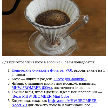
Для приготовления кофе в воронке Elf вам понадобятся:
Конические бумажные фильтры V60
, рассчитанные на 1-
4 чашки
Кофе — ищите в разделе
«Кофе для фильтра»
.
Чайник с изящным изогнутым носиком, например,
MHW-3BOMBER 600мл
, для точного вливания.
Точные весы, чтобы достичь идеальной пропорций —
Весы MHW-3BOMBER Mini Cube
Кофемолка, такая как
Кофемолка MHW-3BOMBER
Adder V3
для свежего помола и максимального