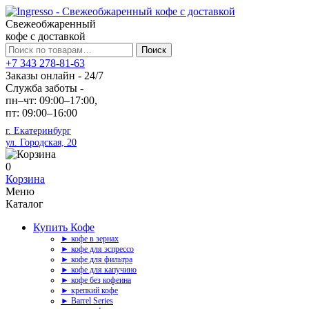
Свежеобжаренный
кофе с доставкой
Искать:
Поиск
+7 343 278-81-63
Заказы онлайн - 24/7
Служба заботы -
пн–чт: 09:00–17:00,
пт: 09:00–16:00
г. Екатеринбург
ул. Городская, 20
0
Корзина
Меню
Каталог
Купить Кофе
► кофе в зернах
► кофе для эспрессо
► кофе для фильтра
► кофе для капучино
► кофе без кофеина
► крепкий кофе
► Barrel Series