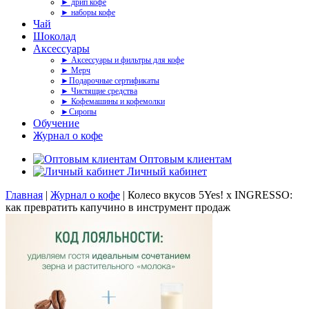
► дрип кофе
► наборы кофе
Чай
Шоколад
Аксессуары
► Аксессуары и фильтры для кофе
► Мерч
►Подарочные сертификаты
► Чистящие средства
► Кофемашины и кофемолки
►Сиропы
Обучение
Журнал о кофе
Оптовым клиентам
Личный кабинет
Главная
|
Журнал о кофе
|
Колесо вкусов 5Yes! x INGRESSO:
как превратить капучино в инструмент продаж