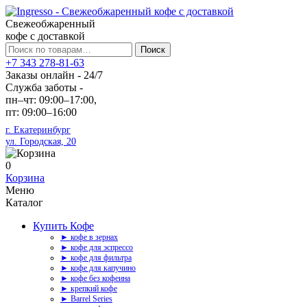
Свежеобжаренный
кофе с доставкой
Искать:
Поиск
+7 343 278-81-63
Заказы онлайн - 24/7
Служба заботы -
пн–чт: 09:00–17:00,
пт: 09:00–16:00
г. Екатеринбург
ул. Городская, 20
0
Корзина
Меню
Каталог
Купить Кофе
► кофе в зернах
► кофе для эспрессо
► кофе для фильтра
► кофе для капучино
► кофе без кофеина
► крепкий кофе
► Barrel Series