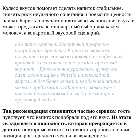
Колесо вкусов помогает сделать напиток стабильнее,
снизить риск неудачного сочетания и повысить ценность
чашки. Бариста получает понятный язык описания вкуса и
может предлагать не стандартный выбор «на каком
молоке», а конкретный вкусовой сценарий.
«Хотите плотный десертный профиль –
попробуйте Бразилию Конилон с кокосом:
получится вкус горького шоколада с вафельной
крошкой. Если хочется шоколадно-ореховый
вариант – Бразилия натуральная с фундуком
дает ассоциацию с Nutella и шоколадной
вафлей. А для более легкой и необычной чашки
можно предложить Эфиопию с кокосом – с
нотами белого шоколада, меда, пломбира и
хрустящей вафли».
Так рекомендация становится частью сервиса:
гость
чувствует, что напиток подобрали под его вкус.
Из этого
складывается лояльность, которая превращается в
деньги:
повторные визиты, готовность пробовать новые
позиции, рост среднего чека и возвращение за