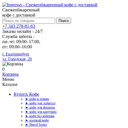
Свежеобжаренный
кофе с доставкой
Искать:
Поиск
+7 343 278-81-63
Заказы онлайн - 24/7
Служба заботы -
пн–чт: 09:00–17:00,
пт: 09:00–16:00
г. Екатеринбург
ул. Городская, 20
0
Корзина
Меню
Каталог
Купить Кофе
► кофе в зернах
► кофе для эспрессо
► кофе для фильтра
► кофе для капучино
► кофе без кофеина
► крепкий кофе
► Barrel Series