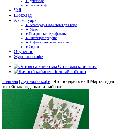
► дрип кофе
► наборы кофе
Чай
Шоколад
Аксессуары
► Аксессуары и фильтры для кофе
► Мерч
►Подарочные сертификаты
► Чистящие средства
► Кофемашины и кофемолки
►Сиропы
Обучение
Журнал о кофе
Оптовым клиентам
Личный кабинет
Главная
|
Журнал о кофе
|
Что подарить на 8 Марта: идеи
кофейных подарков и наборов