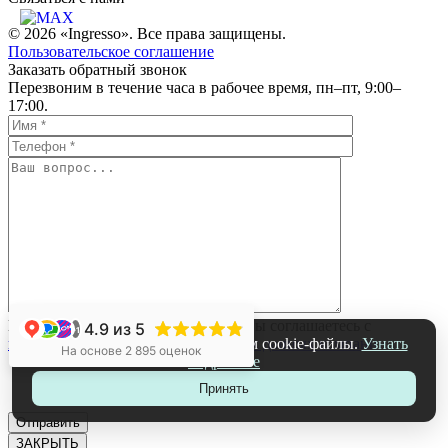
© 2026 «Ingresso». Все права защищены.
Пользовательское соглашение
Заказать обратный звонок
Перезвоним в течение часа в рабочее время, пн–пт, 9:00–
17:00.
Нажимая на кнопку «Отправить», вы соглашаетесь с
4.9
из 5
+1
На нашем сайте мы используем cookie-файлы.
Узнать
политикой обработки персональных данных компании
На основе 2 895 оценок
подробнее
Принять
ЗАКРЫТЬ