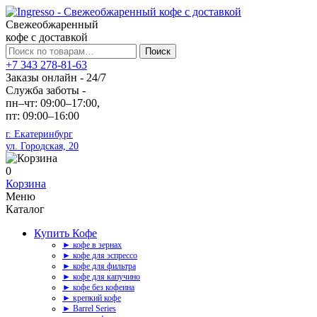
Свежеобжаренный
кофе с доставкой
Искать:
Поиск
+7 343 278-81-63
Заказы онлайн - 24/7
Служба заботы -
пн–чт: 09:00–17:00,
пт: 09:00–16:00
г. Екатеринбург
ул. Городская, 20
0
Корзина
Меню
Каталог
Купить Кофе
► кофе в зернах
► кофе для эспрессо
► кофе для фильтра
► кофе для капучино
► кофе без кофеина
► крепкий кофе
► Barrel Series