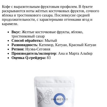
Кофе с выразительным фруктовым профилем. В букете
раскрываются ноты жёлтых косточковых фруктов, сочного
яблока и тростникового сахара. Послевкусие средней
продолжительности, с характерными оттенками ягод и
карамели.
Вкус
: Желтые косточковые фрукты, яблоко,
тростниковый сахар
Способ обработк
и: Мытый
Разновидность
: Катимор, Катуаи, Красный Катуаи
Регион
: Нуэва-Сеговия
Производитель/экспортер
: Ана и Марта Альбир
Оценка Q-грейдера:
83