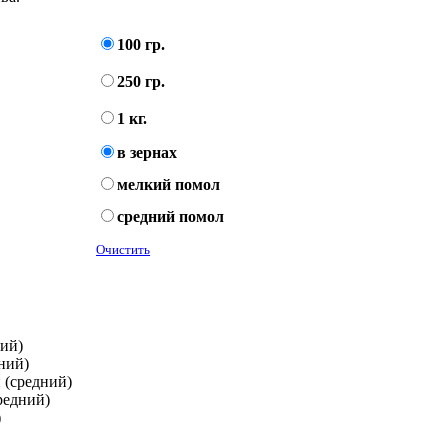
100 гр.
250 гр.
1 кг.
в зернах
мелкий помол
средний помол
Очистить
кий)
дний)
 (средний)
редний)
)