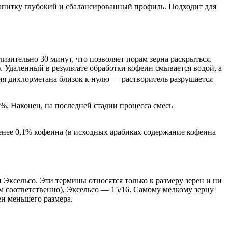
напитку глубокий и сбалансированный профиль. Подходит для
изительно 30 минут, что позволяет порам зерна раскрыться.
). Удаленный в результате обработки кофеин смывается водой, а
ния дихлорметана близок к нулю — растворитель разрушается
0%. Наконец, на последней стадии процесса смесь
менее 0,1% кофеина (в исходных арабиках содержание кофеина
 Эксельсо. Эти термины относятся только к размеру зерен и ни
мм соответственно), Эксельсо — 15/16. Самому мелкому зерну
ен меньшего размера.