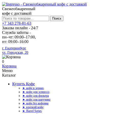
Свежеобжаренный
кофе с доставкой
Искать:
Поиск
+7 343 278-81-63
Заказы онлайн - 24/7
Служба заботы -
пн–чт: 09:00–17:00,
пт: 09:00–16:00
г. Екатеринбург
ул. Городская, 20
0
Корзина
Меню
Каталог
Купить Кофе
► кофе в зернах
► кофе для эспрессо
► кофе для фильтра
► кофе для капучино
► кофе без кофеина
► крепкий кофе
► Barrel Series