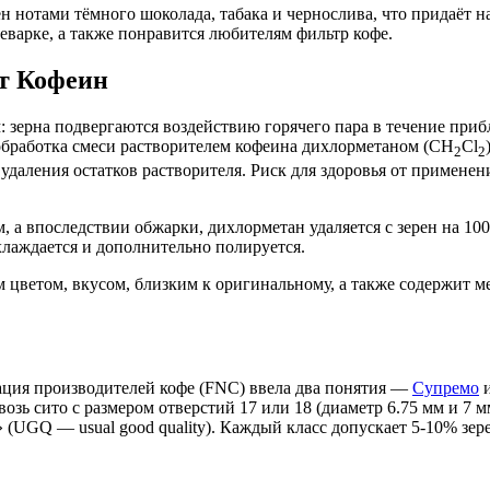
н нотами тёмного шоколада, табака и чернослива, что придаёт 
феварке, а также понравится любителям фильтр кофе.
ют Кофеин
зерна подвергаются воздействию горячего пара в течение прибл
 обработка смеси растворителем кофеина дихлорметаном (СH
Cl
2
2
удаления остатков растворителя. Риск для здоровья от примене
м, а впоследствии обжарки, дихлорметан удаляется с зерен на 10
хлаждается и дополнительно полируется.
м цветом, вкусом, близким к оригинальному, а также содержит 
ция производителей кофе (FNC) ввела два понятия —
Супремо
и
возь сито с размером отверстий 17 или 18 (диаметр 6.75 мм и 7 
 (UGQ — usual good quality). Каждый класс допускает 5-10% зер