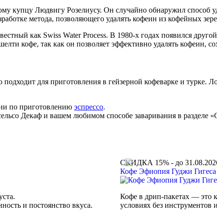
кому купцу Людвигу Розелиусу. Он случайно обнаружил способ уд
зработке метода, позволяющего удалять кофеин из кофейных зере
вестный как Swiss Water Process. В 1980-х годах появился друг
шелти кофе, так как он позволяет эффективно удалять кофеин, со
о подходит для приготовления в гейзерной кофеварке и турке. Л
ции по приготовлению
эспрессо
.
сельсо Декаф и вашем любимом способе заваривания в разделе 
СКИДКА 15% - до 31.08.202
Кофе Эфиопия Гуджи Гигеса 
уста.
Кофе в дрип-пакетах — это к
ность и постоянство вкуса.
условиях без инструментов и