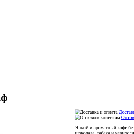
аф
Достав
Оптов
Яркий и ароматный кофе без
шоколада, табака и черносли