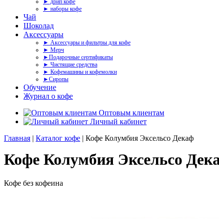
► дрип кофе
► наборы кофе
Чай
Шоколад
Аксессуары
► Аксессуары и фильтры для кофе
► Мерч
►Подарочные сертификаты
► Чистящие средства
► Кофемашины и кофемолки
►Сиропы
Обучение
Журнал о кофе
Оптовым клиентам
Личный кабинет
Главная
|
Каталог кофе
| Кофе Колумбия Эксельсо Декаф
Кофе Колумбия Эксельсо Дек
Кофе без кофеина