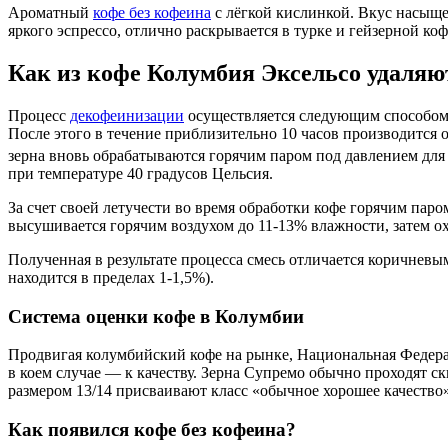
Ароматный
кофе без кофеина
с лёгкой кислинкой. Вкус насыще
яркого эспрессо, отлично раскрывается в турке и гейзерной ко
Как из кофе Колумбия Эксельсо удаля
Процесс
декофеинизации
осуществляется следующим способом: 
После этого в течение приблизительно 10 часов производится
зерна вновь обрабатываются горячим паром под давлением для 
при температуре 40 градусов Цельсия.
За счет своей летучести во время обработки кофе горячим паро
высушивается горячим воздухом до 11-13% влажности, затем о
Полученная в результате процесса смесь отличается коричневы
находится в пределах 1-1,5%).
Система оценки кофе в Колумбии
Продвигая колумбийский кофе на рынке, Национальная Федера
в коем случае — к качеству. Зерна Супремо обычно проходят ск
размером 13/14 присваивают класс «обычное хорошее качество»
Как появился кофе без кофеина?